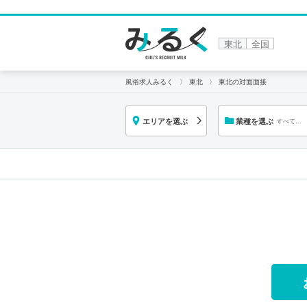
東北
全国
風俗求人みるく
東北
東北の対面面接
エリアを選ぶ
業種を選ぶ
すべての
業種