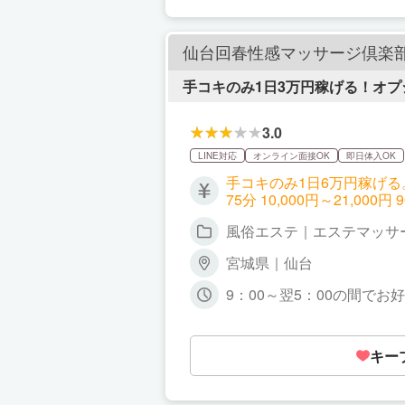
仙台回春性感マッサージ倶楽
手コキのみ1日3万円稼げる！オ
3.0
LINE対応
オンライン面接OK
即日体入OK
手コキのみ1日6万円稼げる。オ
75分 10,000円～21,000円 
延長15分 2,000円 前立腺マッサージ 1,000円 キス 2,000円 ソフトタッチ 2,000円 スマートワンド 2,000円 トリップスキンフ
風俗エステ｜エステマッサ
ェラ 2,000円 オールヌード 5
宮城県｜仙台
9：00～翌5：00の間で
キー