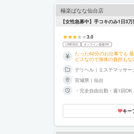
極楽ばなな仙台店
【女性急募中】手コキのみ1日3
3.0
LINE対応
オンライン面接OK
たった60分のお仕事でも 
ビスなので身体の負担もないので安心です。 【基本給与】 最初は「新人」
人となります。 基本コース 60分給与 75分給与 90分給与 新人スタート給 8,000円 10,000円 12,000円 【昇給
デリヘル｜エステマッサー
制度】 ※当店独⾃の昇給制
れかの基準 を満たせば12段階でお給料が上がってい
宮城県｜仙台
合を「本指名」と呼びます。 ・リピート率とは？ 初めて当店をご利用されたお客様の再来店率を「リピート率」
す。 ※ご自身の指名でなくても、再度お店のご利
・完全自由出勤・週1回OK
足度で評価されます。お客
を除き、人気順になってお
ビスでありながら超高給を
キー