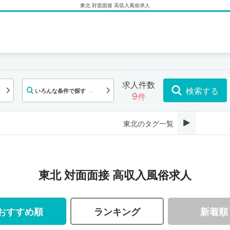
東北 対面面接 高収入風俗求人
求人件数
検索する
いろんな条件で探す
対
9
件
面
面
接
東北のタグ一覧
東北 対面面接 高収入風俗求人
おすすめ順
ランキング
新着順