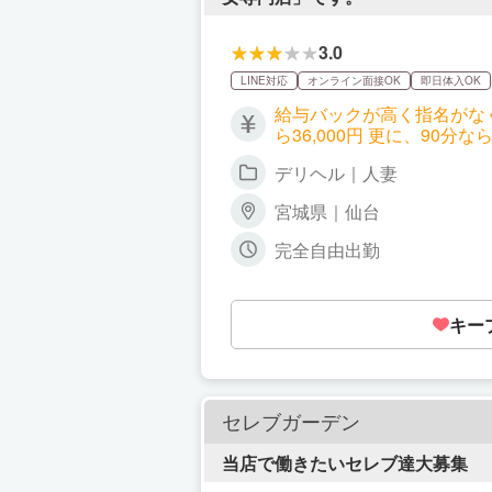
3.0
LINE対応
オンライン面接OK
即日体入OK
給与バックが高く指名がなくても給与が上がる 最低スタート給は75分12,0
ら36,000円 更に、90分なら最低14,000円～最大21,000円 人気女性なら1日で8～10万稼ぐことも現実的に可能です そして
他店と全く違うのが、指名が
デリヘル｜人妻
宮城県｜仙台
完全自由出勤
キー
セレブガーデン
当店で働きたいセレブ達大募集