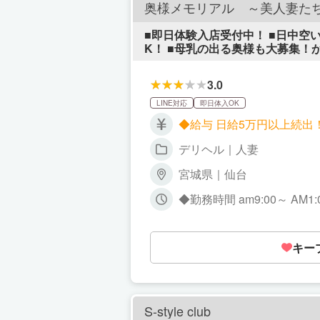
奥様メモリアル ～美人妻た
■即日体験入店受付中！ ■日中空
K！ ■母乳の出る奥様も大募集！
応募は簡単！ SNSID【okum
3.0
LINE対応
即日体入OK
◆給与 日給5万円以上続出
デリヘル｜人妻
宮城県｜仙台
◆勤務時間 am9:00～ AM
キー
S-style club