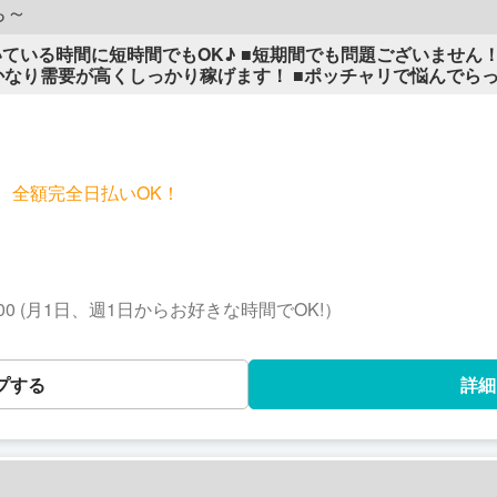
ち～
いている時間に短時間でもOK♪ ■短期間でも問題ございません
かなり需要が高くしっかり稼げます！ ■ポッチャリで悩んでら
emo】 いつでもご応募お待ちしております。
！ 全額完全日払いOK！
1:00 (月1日、週1日からお好きな時間でOK!）
プする
詳細