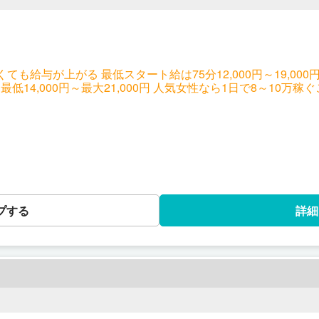
00円～19,000円 新人女性でも、1日3本で今日か
取れなくても給与が上がる独自のシステム！ これにより75分最
つまり、これが指名であれば更に2,000円アップ。 ※給与は39歳以下の場合
プする
詳細