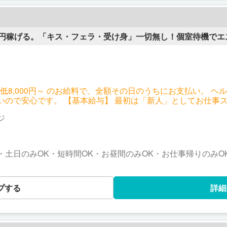
万円稼げる。「キス・フェラ・受け身」一切無し！個室待機でエ
最低8,000円～ のお給料で、全額その日のうちにお支払い。 
としてお仕事スタートです。 100人接客まで新
ジ
度があります。 60分のスタート給は8,000円ですが、指名ポ
きます。 ・本指名とは？ 一度、接客したお客様に、再度指名される場
と呼びま
用があればOKです。 ・本指名さらに+2000円 女性の努力は、お客様の満
・土日のみOK・短時間OK・お昼間のみOK・お仕事帰りのみO
様から支持率の高い女性には正当にお給料で評価させていただ
り、頑張る女性は効率良くお仕事が出来る環境になっておりま
手にすることが可能です。
プする
詳細