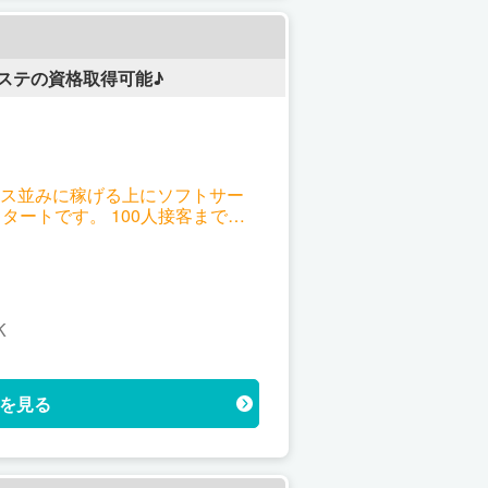
ステの資格取得可能♪
ヘルス並みに稼げる上にソフトサー
イントもしくは、リピート率のいず
K
きます。 お仕事の順番は新人女性
すので、努力次第ではソフトサー
を見る