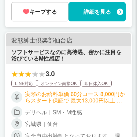
【昇給制度】 ※当店独⾃の昇給制度があ
ります。 60分のスタート給は8,000円で
キープする
詳細を見る
すが、指名ポイントもしくは、リピート
率のいずれかの基準 を満たせば12段階
でお給料が上がっていきます。 ・本指名
とは？ 一度、接客したお客様に、再度指
変態紳士倶楽部仙台店
名される場合を「本指名」と呼びます。
・リピート率とは？ 初めて当店をご利用
ソフトサービスなのに高待遇、密かに注目を
されたお客様の再来店率を「リピート
浴びているM性感店！
率」と呼びます。 ※ご自身の指名でなく
ても、再度お店のご利用があればOKで
3.0
す。 ・本指名さらに+2000円 女性の努
力は、お客様の満足度で評価されます。
LINE対応
オンライン面接OK
即日体入OK
お客様から支持率の高い女性には正当に
お給料で評価させていただきます。 お仕
実際のお給料単価 60分コース 8,000円か
事の順番は新人女性を除き、人気順にな
らスタート保証で 最大13,000円以上 頑
っており、頑張る女性は効率良くお仕事
張った月は翌月、10段階まで昇給制度有
デリヘル｜SM・M性感
が出来る環境になっておりますので、努
り 本指名のお客様は本指名のお給料バッ
力次第ではソフトサービスでありながら
ク2,000円 その他オプションバックも有
宮城県｜仙台
超高給を手にすることが可能です。
り
完全自由出勤制となっております。 週１