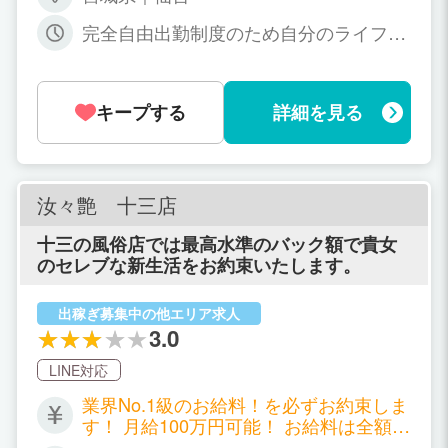
フルオプションで＋4000円
完全自由出勤制度のため自分のライフス
タイルに合わせて出勤可能！
キープする
詳細を見る
汝々艶 十三店
十三の風俗店では最高水準のバック額で貴女
のセレブな新生活をお約束いたします。
出稼ぎ募集中の他エリア求人
3.0
LINE対応
業界No.1級のお給料！を必ずお約束しま
す！ 月給100万円可能！ お給料は全額を
即払いOK！！