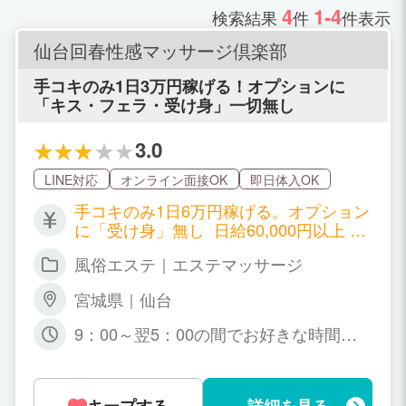
4
1-4
検索結果
件
件表示
仙台回春性感マッサージ倶楽部
手コキのみ1日3万円稼げる！オプションに
「キス・フェラ・受け身」一切無し
3.0
LINE対応
オンライン面接OK
即日体入OK
手コキのみ1日6万円稼げる。オプション
に「受け身」無し 日給60,000円以上 完
全全額日払い制 60分 8,000円～19,000
風俗エステ｜エステマッサージ
円 75分 10,000円～21,000円 90分 12,00
0円～23,000円 120分 14000円～27,000
宮城県｜仙台
円 180分 22,000円～35,000円 本指名 2,0
00円 延長15分 2,000円 前立腺マッサー
9：00～翌5：00の間でお好きな時間帯
ジ 1,000円 キス 2,000円 ソフトタッチ 2,
でOK、貴女のライフスタイルに合わせ
000円 スマートワンド 2,000円 トリップ
て下さい。
スキンフェラ 2,000円 オールヌード 5,00
0円