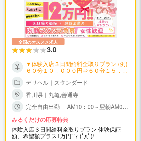
全国のオススメ求人
3.0
▼体験入店３日間給料全取りプラン (例)
６０分１０，０００円⇒６０分１５，０
００円 ▼日給５０，０００円～１００，
デリヘル｜スタンダード
０００円以上可 ▼月給１００万円以上可
▼時給１０，０００円～ ▼保証制度有り
香川県｜丸亀,善通寺
万が一、暇な場合も保証給が出ます。永
久保証。 日給５０，０００円～１００，
完全自由出勤 AM10：00～翌朝AM0
０００円保証可能！ ▼一日だけの体験入
6：00までで お好きな時間帯で勤務時間
店ＯＫ！(体験入店給料全取り期間あ
も女の子の自由です！
みるくだけの応募特典
り！) ▼オプション料金、チップ等は10
体験入店３日間給料全取りプラン 体験保証
0％女の子取り。
額、希望額プラス1万円''`ｨ (ﾟдﾟ)/