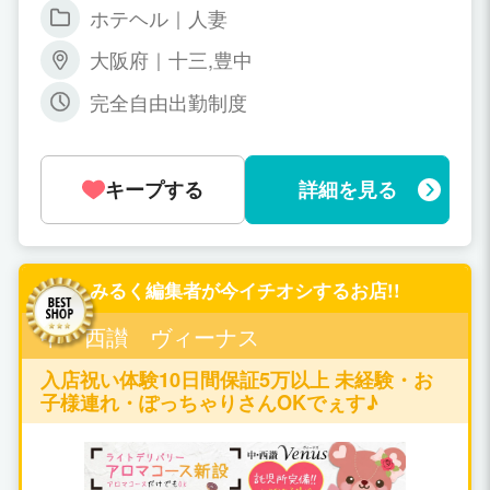
ホテヘル｜人妻
大阪府｜十三,豊中
完全自由出勤制度
キープする
詳細を見る
みるく編集者が今イチオシするお店!!
中・西讃 ヴィーナス
入店祝い体験10日間保証5万以上 未経験・お
子様連れ・ぽっちゃりさんOKでぇす♪