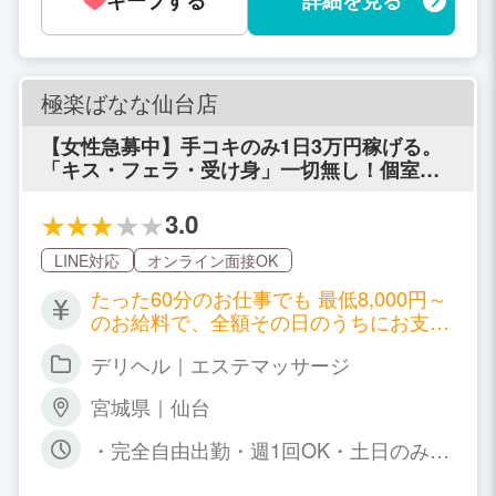
キープする
詳細を見る
極楽ばなな仙台店
【女性急募中】手コキのみ1日3万円稼げる。
「キス・フェラ・受け身」一切無し！個室待
機でエステの資格取得可能♪
3.0
LINE対応
オンライン面接OK
たった60分のお仕事でも 最低8,000円～
のお給料で、全額その日のうちにお支払
い。 ヘルス並みに稼げる上にソフトサー
デリヘル｜エステマッサージ
ビスなので身体の負担もないので安心で
す。 【基本給与】 最初は「新人」とし
宮城県｜仙台
てお仕事スタートです。 100人接客まで
新人となります。 基本コース 60
・完全自由出勤・週1回OK・土日のみO
分給与 75分給与 90分給与 新人スタ
K・短時間OK・お昼間のみOK・お仕事
ート給 8,000円 10,000円 12,000円
帰りのみOK