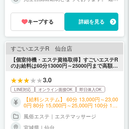
日の出勤や毎日の出勤も可能で出勤の制
限はありません。 １時間だけというのは
無理ですが３〜５時間だけの短時間も可
キープする
詳細を見る
能 朝出勤して夜にまた出勤など、中抜け
勤務も可能 ご自身のライフスタイルに合
わせて、ご希望の時間帯にご希望の時間
数で勤務ができます。
すごいエステR 仙台店
【個室待機・エステ資格取得】すごいエステR
のお給料は60分13000円～25000円まで高額バ
ック率！全国展開する大手グループで未経験
の方でもしっかり稼げる環境を約束します。
3.0
LINE対応
オンライン面接OK
即日体入OK
【給料システム】 60分 13,000円～23,00
0円 80分 15,000円～25,000円 100分 17,
000円～27,000円 (+ネット指名料1,000
風俗エステ｜エステマッサージ
円） (+本指名料2,000円) 特別指名料100
0円～最大10000円まで ※オプション2個
宮城県｜仙台