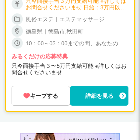
只今面接手当３万円支給可能 ※詳しくは
できるサービスのみがお仕事の内容になりま
お問合せくださいませ 日給：3万円以上
す。 できないサービス、苦手なサービスの強
可能
要は一切ありませんよ！ 貴女のできる限りの
風俗エステ｜エステマッサージ
サービスを事前に教えてくださいね^^
徳島県｜徳島市,秋田町
10：00～03：00までの間、あなたの可
能な時間帯の 出勤で短時間でも大丈夫で
すょ☆ 特に、規定はありません。
みるくだけの応募特典
只今面接手当３〜5万円支給可能 ※詳しくはお
問合せくださいませ
キープする
詳細を見る