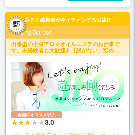
上がっている事も、当店の集客力がある大き
ームの写真を公開しています。 ■安心して働
な理由です。 一度出稼ぎに来ていただけれ
ける環境作りに自信あり！ 完全自由出勤、面
ば、また何度でも来たいと思ってもらえる自
倒な人間関係も全くなし！ 働きたいときに働
みるく編集者が今イチオシするお店!!
信があります。 まずは、お気軽にお問い合わ
きたいだけ出勤してください。 ■あなたにぴ
せください^^ ■交通費支給、寮費無料、お金
ったりのお店を見つける自信あり！ 北見
Healing Garden
は必要ありません■ 貴女が負担するお金は一
初！！ 脱がない、触らせない、なめないの”３
切ありません。 今すぐにでもお越しいただい
ない”で高収入も可能 ３０才以上の女性でも高
出張型の全身アロマオイルエステのお仕事で
て、即日からお仕事をしていただくことがで
収入が可能
す。未経験者も大歓迎♪ 【脱がない、舐めな
きます！ 急にお金が必要になった方もご安心
い、触られない】の仕事が可能です♪
ください！ 即日入寮可能な寮をご用意してい
ますし、荷物ひとつでお越しください^^ ■業
界経験豊富なスタッフの存在■ 当店は、業界
経験が10年以上にもなる、女の子第一主義の
店長を中心とした経験豊富なスタッフが独立
し、立ち上げたお店です。 アルバイトのドラ
イバーなどは、一切採用していません。 女の
子の気持ちを一番に考え、女の子を大切にす
ることのできるスタッフのみで運営していま
全国のオススメ求人
す。 ■お仕事内容は超ソフトサービス■ お仕事
3.0
をしていて、難しい事は何ひとつありませ
ん。 業界未経験の方でも、簡単に覚える事が