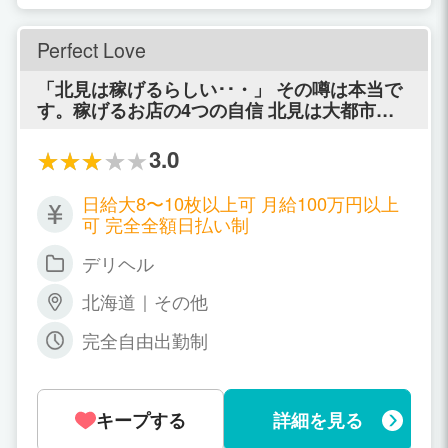
をお約束いたします！ ■事前に、貴女の不安
を相談してください■ 知らない土地に行くの
が不安…。 本当に稼げるの…？ スタッフはど
Perfect Love
んな人？ 出稼ぎというのは、やはり不安がつ
きものなのだと思います。 自分の知らない土
「北見は稼げるらしい･･・」 その噂は本当で
地へ、どれくらい稼げるかもわからず、行っ
す。稼げるお店の4つの自信 北見は大都市に
た先のお店のスタッフがどんな人なのかもわ
比べて、非常に稼ぎやすい穴場スポットとし
からない。 貴女の不安を事前にお店にご相談
て、今、注目を集め始めています。 実は、そ
3.0
ください！ 嘘偽りなど一切なく、できる限り
の噂の元となっているのが当店です。 札幌や
わかりやすくご説明させていただいた上、貴
旭川から当店に移籍した女の子が、地元に帰
日給大8〜10枚以上可 月給100万円以上
女の不安を解消できるように頑張ります！ 勇
ったときに友達に話す「北見はスゴい！」 こ
可 完全全額日払い制
気を出して相談してくれた貴女のために、全
れが噂の元です。 お客様のニーズも高く、お
力で相談に乗らせていただきます^^ ■中標津
客様の質も良い、北見でダントツに集客して
デリヘル
が稼げる理由■ 札幌などの都市は、デリバリ
いる当店には、働く貴女を応援できる4つの自
ーヘルス店が無限に存在し、少ないお客様を
信があります。 ■満足がいくまで稼いで頂く
北海道｜その他
多くのお店で取り合っているというのが現状
自信あり！ グループ内の広告代理店、マーケ
です。 8時間出勤して、2、3万円でも『稼げ
完全自由出勤制
ティングコンサルタントが総力を挙げて新人
た気』になってしまうのだと思います。 中標
さんをバックアップ！ ■寮・待機ルームの設
津には、2、3店舗のデリバリーヘルス店しか
備に自信あり！ 完全個室待機・ＴＶ・家電・
存在しないので、お客様の取り合いが存在し
食器・掃除用具に至るまで徹底的に満足でき
キープする
詳細を見る
ません。 また、中標津には、北海道最東端の
る環境を提供！ 何も持たずに来ても明日から
空港があり、一年中が出張や観光の方で盛り
すぐに生活できます。 こちらで、寮・待機ル