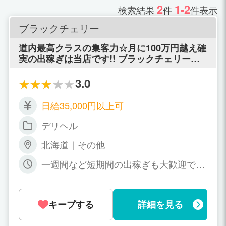
2
1-2
検索結果
件
件表示
ブラックチェリー
道内最高クラスの集客力☆月に100万円越え確
実の出稼ぎは当店です!! ブラックチェリー
は、3年前にオープンして以来、地元の顧客様
を中心に地元で絶大な人気を誇る、中標津の
3.0
超人気デリバリーヘルス店です。 札幌や帯
広、函館、旭川と言った都市ではなく、中標
日給35,000円以上可
津という街だからこそ掴む事のできる最高の
稼ぎを手にしてみませんか？？ ■月100万円以
デリヘル
上稼げます■ 道内は稼げない。なんて思っ
て、諦めていませんか？？ そんな事はまった
北海道｜その他
くありません。 当店には、月に100万円以上
一週間など短期間の出稼ぎも大歓迎です
を稼ぐ事を夢ではない環境、顧客様数がそろ
☆ 完全自由出勤制 〔貴女の都合が良い
っています。 当店は、頑張れば、頑張るほど
日、貴女の都合が良い時間が勤務時間で
に自分の稼ぎに反映するお店です。 今、札幌
す！〕 営業時間12：00～翌2:00の中で
などの都市で仕事をされていて、稼ぎに満足
キープする
詳細を見る
好きな時間でお仕事をしてください！ 貴
できていない方、短期でもかまいません。 一
女のペースでお仕事をしてくださいね^^
度来ていただければ、道内でも最高峰の稼ぎ