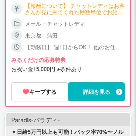
【報酬について】 チャットレディはお客
さんが見に来てくれた秒数単位でお給料
が発生する職種となります。 サイトごと
メール・チャットレディ
に報酬も違ってくるのですが、以下一例
となります。 ▼双方向チャット 時給
東京都｜蒲田
2,700円～7,200円 ▼ツーショットチャッ
ト 時給 2,700円～4,500円 ▼パーティ
【勤務日】 週1日からOK！ 他のお仕事
ーチャット 時給 1,800円～（＊一人の
との掛け持ちOK！ 【勤務時間】 日中～
お客様と話する場合） 同時に会話するお
深夜、短時間でもOK! ご相談下さい
みるくだけの応募特典
客様が増えれば増える程、時給ＵＰ！ 平
お祝い金15,000円 ※条件あり
均で時給3,000円以上、5,000円以上の方
も普通にいらっしゃいます！ 詳しくはお
気軽にお問い合わせください。
キープする
詳細を見る
Paradis-パラディ-
▼日給5万円以上も可能！バック率70%〜ノル