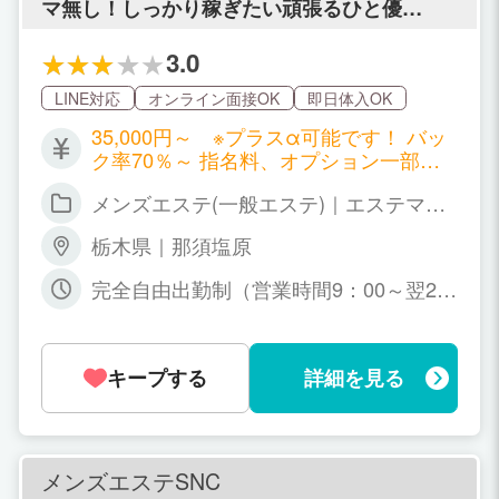
マ無し！しっかり稼ぎたい頑張るひと優
遇！！▼
3.0
LINE対応
オンライン面接OK
即日体入OK
35,000円～ ※プラスα可能です！ バッ
ク率70％～ 指名料、オプション一部フ
ルバック！ しっかり稼げるように支援い
メンズエステ(一般エステ)｜エステマッ
たします。
サージ
栃木県｜那須塩原
完全自由出勤制（営業時間9：00～翌2：
00） ※グループ店もあります。勤務時間
はご相談下さいませ。 １日３時間、週１
日から出勤可能です。自分のライフスタ
キープする
詳細を見る
イルに合ったお時間でご相談ください。
メンズエステSNC