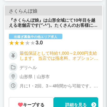
さくらんぼ娘
『さくらんぼ娘』は山形全域にて10年目を越
える老舗店です(*'-^*)。たくさんのお客様に愛
されるお店作りを心がけ、スタッフ一同日々
努力しております。 そして、老舗店である当
出稼ぎ募集中の他エリア求人
店だから可能な圧倒的な顧客数と信頼は女の
3.0
子にとって、とても心強いサポートになるは
ずです。 さくらんぼ娘は普通の学生さん・OL
最低保証として時給1,000～2,000円支給
さん・主婦がバイト感覚で気軽にできるお店
します。 当店では指名料、オプション料
です。 お昼のお仕事や他の風俗店では、目標
全額バックなどの高額バックシステムを
の収入を得られなかった女の子は多いと思い
デリヘル
採用!! 努力しだいでは日給大7枚、月給
ます。 そんな悩みはぜひ当店で解決して下さ
大150枚以上も可能です。
い!!長く続ける必要はございません。雑誌やホ
山形県｜山形市
ームページに顔を出す必要もございません。
もちろん、体調の悪い時や生理の時に無理に
月に1・2回、3～4時間から可能です。
出勤する必要もございません!! 当店は自由出
貴女のライフスタイルに合わせて自由に
勤制を採用しておりますので、自分の都合で
働けます♪
好きな時間に働いて、今までとは比べ物にな
キープする
詳細を見る
らない位の収入を得る事ができます!!(v^ｰﾟ)