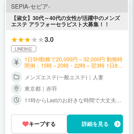
SEPIA-セピア-
【淑女】30代～40代の女性が活躍中のメンズ
エステ アラフォーセラピスト大募集！！
3.0
LINE対応
1日5H勤務で20,000円～32,000円 勤務時
間例：15時～20時・22時～翌3時 1日8H
勤務で30,000円～45,000円 勤務時間
メンズエステ(一般エステ)｜人妻
例：17時～翌1時・20時～翌4時 コース
料金の50%以上から60%位迄 指名料､全
東京都｜赤羽
額支給
11時からLastのお好きな時間で大丈夫で
す｡ 自己申告制で週一日､2～3時間から
働いていただけます｡
キープする
詳細を見る