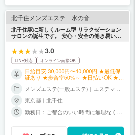
北千住メンズエステ 水の音
北千住駅に新しくルーム型 リラクゼーション
サロンの誕生です。 安心・安全の働き易い環
境ですよ♪
3.0
LINE対応
オンライン面接OK
日給目安 30,000円〜40,000円 ★最低保
証あり ★歩合率50%～ ★日払いOK ★交
通費支給
メンズエステ(一般エステ)｜エステマッ
サージ
東京都｜北千住
勤務日：ご都合のいい時間に無理なくお
仕事してください！ 週１でも月1でも大
丈夫です！ 勤務時間：朝9時～翌5時
（自由シフト制）