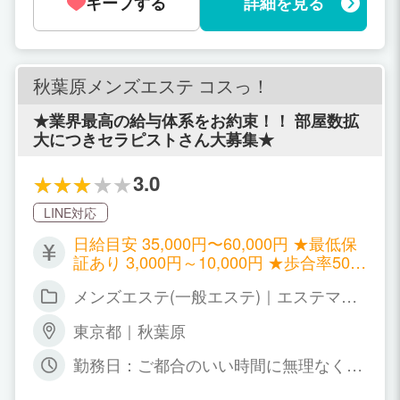
キープする
詳細を見る
秋葉原メンズエステ コスっ！
★業界最高の給与体系をお約束！！ 部屋数拡
大につきセラピストさん大募集★
3.0
LINE対応
日給目安 35,000円〜60,000円 ★最低保
証あり 3,000円～10,000円 ★歩合率50%
～70% ★日払いOK ★入店お祝い金あり
メンズエステ(一般エステ)｜エステマッ
(30,000円) ★友達紹介ボーナスあり (20,
サージ
000円)
東京都｜秋葉原
勤務日：ご都合のいい時間に無理なくお
仕事してください！ 週１〜２日、土日だ