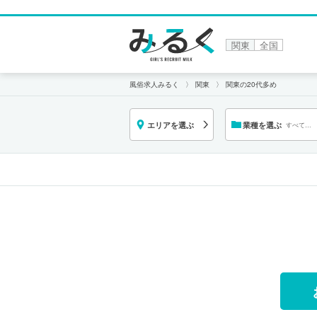
関東
全国
風俗求人みるく
関東
関東の20代多め
エリアを選ぶ
業種を選ぶ
すべての
業種