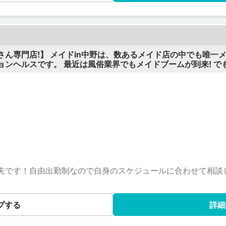
ん専門店!】 メイドin中野は、数あるメイド店の中でも唯一
ンヘルスです。 最近は風俗業界でもメイドブームが到来! で
っとメイド服だけ導入｣したようなのお店が乱立してきました。
何か｣を、業界に問う存在でありたいです♪ 【お仕事の内容は？】 メイドin中野
ションヘルスです。 あなたはメイド服を着て『メイドさん』
、あなたはご主人様にご奉仕をしてあげて下さい♪ 当店は完全
客様をご案内後お部屋の中にあるシャワーを使用し、ボディー
、とても衛生的で安心です。
大丈夫です！自由出勤制なので自身のスケジュールに合わせて相
ます。生理中のお仕事は一切ありません。完全休養です。 ■時間 9：0​0​～​23​
てくださいね。) (9時～14時・19時～23時など) ◆終電に間に合わせる事もできま
プする
詳細