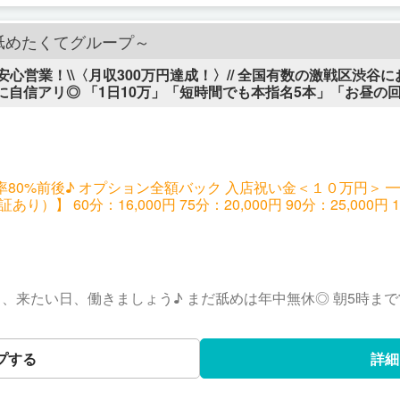
舐めたくてグループ～
の安心営業！\\〈月収300万円達成！〉// 全国有数の激戦区渋
自信アリ◎ 「1日10万」「短時間でも本指名5本」「お昼の
フルバック◎オプション全額バック◎まだ舐め渋谷で過去一稼
ク率80%前後♪ オプション全額バック 入店祝い金＜１０万円＞
60分：16,000円 75分：20,000円 90分：25,000円 120分：35,
ン：1,000円〜7,000円（全額バック） →2000円、3000円の
気です。
だ舐めは年中無休◎ 朝5時まで営業♪だから、 働きたい日だけで
もちろんお休み
」も大歓迎♪????️ ・体調不良などの当日欠勤も大丈夫です
プする
詳細