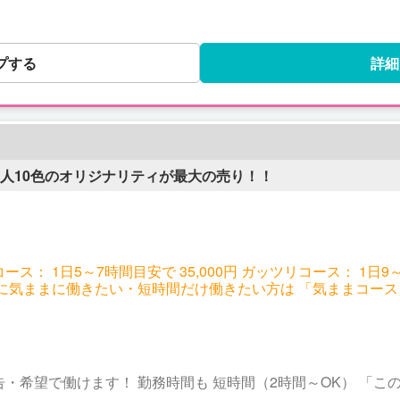
プする
詳細
0人10色のオリジナリティが最大の売り！！
ス： 1日5～7時間目安で 35,000円 ガッツリコース： 1日9～12時
に気ままに働きたい・短時間だけ働きたい方は 「気ままコース
リコース」をぜひどうぞ！ あなたの目的や状況に合わせて、 その時ベストな
す♪
申告・希望で働けます！ 勤務時間も 短時間（2時間～OK） 「
を出しても出さなくても、 有利・不利は一切ありません。 サ