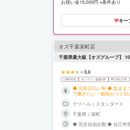
お祝い金15,000円 ※条件あり
キー
オズ千葉栄町店
千葉県最大級【オズグループ】 1
3.0
LINE対応
オンライン面接OK
即日体入OK
◆ 完全日払い制 ◆ 気ままコー
で働きたい・都合がつく日
働いて目標額を最短で叶えたい方は 「ガッツ
デリヘル｜スタンダード
働き方が選べます！ 罰金・ノルマ・シフトの強制一切ナシ！ 自分の働き方は自分で決めてOK―― その“当たり前”をオズ千
葉栄町店は全力で応援しま
千葉県｜栄町
◆ 完全自由出勤 ◆ 自己
シフト制ナシ！ 出勤シフト