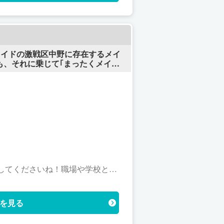
メイドの激戦区中野に存在するメイ
も、それに乗じて｢まったくメイド
 元祖メイド店であるメイドin中野
に扮します。お客様はメイドさんの
個室待機制ですので、出勤時にあ
ソープ、消毒用石鹸でお客様の身
談してくださいね！職場や学校と掛
：​0​0※
を見る