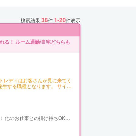
38
1-20
検索結果
件
件表示
る！ ルーム通勤/自宅どちらも
ットレディはお客さんが見に来てく
発生する職種となります。 サイト
のですが、以下一例となります。
～7,200円 ▼ツーショッ
 ▼パーティーチャッ
＊一人のお客様と話する場合） 同時
れば増える程、時給ＵＰ！ 平均で
K！ 他のお仕事との掛け持ちOK！
000円以上の方も普通にいらっしゃい
、短時間でもOK! ご相談下さい
気軽にお問い合わせください。