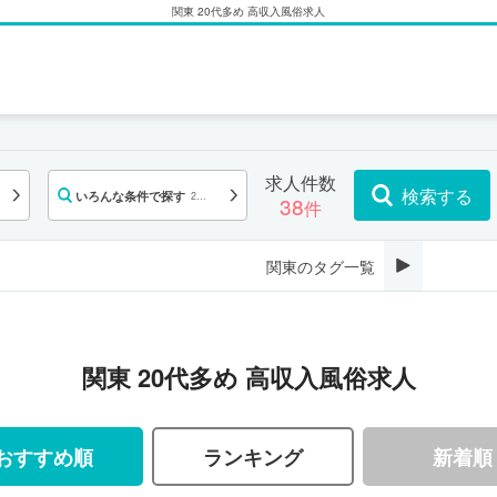
関東 20代多め 高収入風俗求人
求人件数
検索する
いろんな条件で探す
20
38
件
代
多
め
関東のタグ一覧
関東 20代多め 高収入風俗求人
おすすめ順
ランキング
新着順