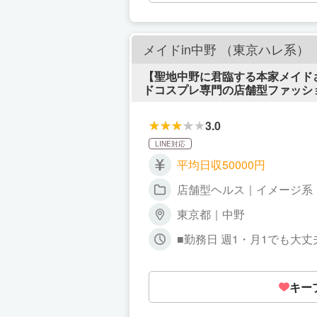
メイドin中野 （東京ハレ系）
【聖地中野に君臨する本家メイドさ
ドコスプレ専門の店舗型ファッショ
さんを理解していない｣のに｢ちょ
は、本格派のメイドさんのお店 として｢本物とは
3.0
は、メイドコスプレ専門のファッ
『ご主人様』という設定ですので
LINE対応
なた専用のお部屋が用意され、お
平均日収50000円
体を洗った後のサービスですので
店舗型ヘルス｜イメージ系
東京都｜中野
■勤務日 週1・月1でも
け持ちしているコもたくさん在籍してい
勤務時間応相談(数時間でも気軽に相談し
す。
キー