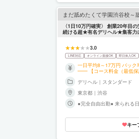
まだ舐めたくて学園渋谷校～
〈1日10万円確実〉 創業20年目
続ける超★有名デリヘル★集客力に
みも全部オサラバ〜♪◎体験入店
3.0
LINE対応
オンライン面接OK
即日体入OK
一日平均8～17万円 バッ
━━ 【コース料金（最低保証あり）】 
ク：3,000円 ■ オプショ
デリヘル｜スタンダード
プションがお客様に大人
東京都｜渋谷
●完全自由出勤● 来られる日、来たい日、働きましょう♪ ま
OK 時間帯の制約もほぼナシ！ 「今日は気分が乗らない…」 「急な予定が入ってしまった…」 そんな日は
でOKです。 ━━━━━━━━━━━━━━━━━ たとえば… ・週1だけもOK ・月1もOK！無理に出なくて大丈夫????‍♀️
・「今日やっぱり出勤したい
キー