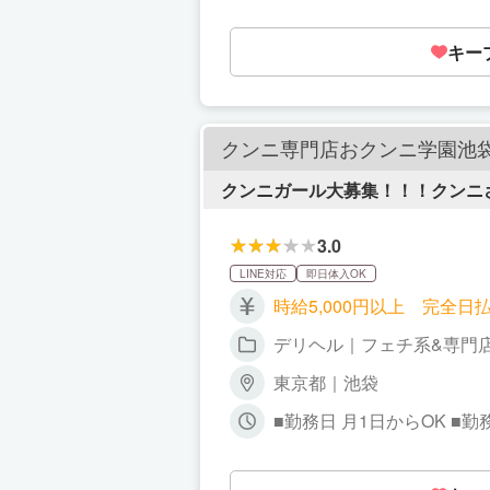
前じゃないと分からない方も、 しっかりサポートします
な方も大歓迎！ オズ千葉栄町店が 効率よく
キー
せて、 無理のないベストな働き方を一緒に見つけましょ
安ゼロでスタートできるよ
クンニ専門店おクンニ学園池
クンニガール大募集！！！クンニ
3.0
LINE対応
即日体入OK
時給5,000円以上 完全
デリヘル｜フェチ系&専門
東京都｜池袋
■勤務日