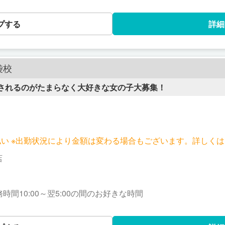
♡ 彼氏がいないタイミングで働きたい、 お休みがアバウト…そん
働けるように万全サポート！ 働き方は人それぞれ。 あなたの状況や目標に合わ
プする
詳細
う！ 「どういう働き方がしたいのか？」 しっかり話し合って、 不
うに 全力でサポートします♪
袋校
されるのがたまらなく大好きな女の子大募集！
日払い ※出勤状況により金額は変わる場合もございます。詳しく
店
 月1日からOK ■勤務時間10:00～翌5:00の間のお好きな時間