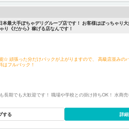
 日本最大手ぽちゃデリグループ店です！ お客様はぽっちゃり大
ちゃり《だから》稼げる店なんです！
00円可能☆ 頑張った分だけバックが上がりますので、 高級店並み
料はフルバック！
も長期でも大歓迎です！ 職場や学校との掛け持ちOK！ 水商
った無理のない環境で、 プライベートとしっかり両立できます♪
プする
詳細