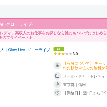
Live -グローライブ-
トレディ、高収入のお仕事をお探しなら誰にもバレずにはじめられ
実のプライベート♪
PR
3.0
【報酬について】 チャ
れた秒数単位でお給料が
ごとに報酬も違ってくる
メール・チャットレディ
▼双方向チャット 時給 2,700円
トチャット 時給 2,700円～4,500円
東京都｜蒲田
ト 時給 1,800円～（
に会話するお客様が増え
【勤務日】 週1日からO
時給3,000円以上、5,
【勤務時間】 日中～深夜
ます！ 詳しくはお