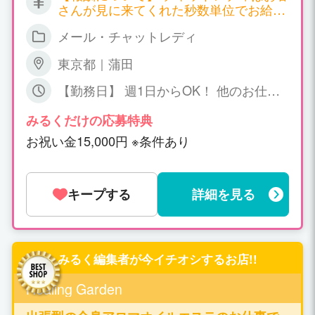
さんが見に来てくれた秒数単位でお給料
が発生する職種となります。 サイトごと
メール・チャットレディ
に報酬も違ってくるのですが、以下一例
となります。 ▼双方向チャット 時給
東京都｜蒲田
2,700円～7,200円 ▼ツーショットチャッ
ト 時給 2,700円～4,500円 ▼パーティ
【勤務日】 週1日からOK！ 他のお仕事
ーチャット 時給 1,800円～（＊一人の
との掛け持ちOK！ 【勤務時間】 日中～
お客様と話する場合） 同時に会話するお
深夜、短時間でもOK! ご相談下さい
みるくだけの応募特典
客様が増えれば増える程、時給ＵＰ！ 平
お祝い金15,000円 ※条件あり
均で時給3,000円以上、5,000円以上の方
も普通にいらっしゃいます！ 詳しくはお
気軽にお問い合わせください。
キープする
詳細を見る
みるく編集者が今イチオシするお店!!
Healing Garden