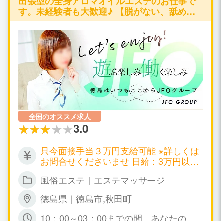
出張型の全身アロマオイルエステのお仕事で
す。未経験者も大歓迎♪ 【脱がない、舐めな
い、触られない】の仕事が可能です♪
全国のオススメ求人
3.0
只今面接手当３万円支給可能 ※詳しくは
お問合せくださいませ 日給：3万円以上
可能
風俗エステ｜エステマッサージ
徳島県｜徳島市,秋田町
10：00～03：00までの間、あなたの可