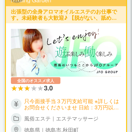
トさんの終了時間等の厳守 時間を過ぎて
勝手にお仕事を入れられることはござい
出張型の全身アロマオイルエステのお仕事で
ません 当店は頑張る女性たちを全力バッ
す。未経験者も大歓迎♪ 【脱がない、舐めな
クアップ★ 快適に働いて頂ける環境をご
い、触られない】の仕事が可能です♪
用意致します！ ご要望があれば遠慮なく
仰ってくださいね♪ まずは面接でどれく
らい稼ぎたいか 具体的な目標をお聞かせ
ください！ お話をするだけでも構いませ
んので 気楽な気持ちでいらしてください
ね♪
全国のオススメ求人
3.0
只今面接手当３万円支給可能 ※詳しくは
お問合せくださいませ 日給：3万円以上
可能
風俗エステ｜エステマッサージ
徳島県｜徳島市,秋田町