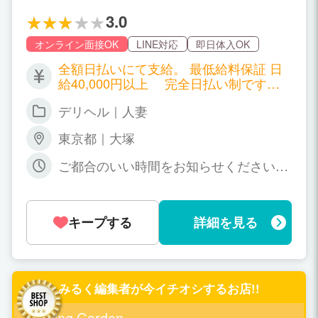
バツイチ】 他店で断られた経験のある女性も
もちろん歓迎ですのでご安心ください！！
3.0
オンライン面接OK
LINE対応
即日体入OK
全額日払いにて支給。 最低給料保証 日
給40,000円以上 完全日払い制ですの
でご安心ください。 当店なら年齢・体
デリヘル｜人妻
型・経験に関係なく稼げます！ 年齢や体
型などを理由に働く事を諦めていたあな
東京都｜大塚
たも ぜひ私たちと一緒にこのお店で頑張
ってみませんか？ 完全全額日払い＆オプ
ご都合のいい時間をお知らせください♪
ション全額バック！ ☆給料シュミレーシ
例えば、平日旦那様がいないお昼間だけ
ョン☆ 出勤：8時間/1日、週3～4日 F.K
の勤務でも、 昼間はOLさんとして仕事
さん(52歳) 1日で￥48,300 月に￥620,8
を続けながら夜少しだけ働くことも、 土
00 子供の教育費のためにしっかり働
キープする
詳細を見る
日の少しだけでも大丈夫です。 曜日と時
く！ 出勤：8時間/1日、週3日 H.Kさん(5
間を固定で、毎週定期的に出勤して頂く
8歳) 1日で￥38,800 月に￥526,500 一
こともできますし、 月末だけ集中的に働
般職の勤務時間と同じで 収入は大幅アッ
くこともできます。
プ！ 出勤：4時間/1日、週3日 T.Sさん(4
みるく編集者が今イチオシするお店!!
8歳) 1日で￥23,700 月に￥299,800 母
親の介護の合間に効率よく出勤 ※キャス
Healing Garden