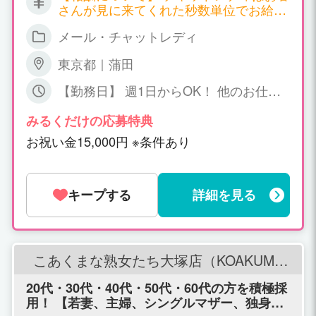
さんが見に来てくれた秒数単位でお給料
が発生する職種となります。 サイトごと
メール・チャットレディ
に報酬も違ってくるのですが、以下一例
となります。 ▼双方向チャット 時給
東京都｜蒲田
2,700円～7,200円 ▼ツーショットチャッ
ト 時給 2,700円～4,500円 ▼パーティ
【勤務日】 週1日からOK！ 他のお仕事
ーチャット 時給 1,800円～（＊一人の
との掛け持ちOK！ 【勤務時間】 日中～
お客様と話する場合） 同時に会話するお
深夜、短時間でもOK! ご相談下さい
みるくだけの応募特典
客様が増えれば増える程、時給ＵＰ！ 平
お祝い金15,000円 ※条件あり
均で時給3,000円以上、5,000円以上の方
も普通にいらっしゃいます！ 詳しくはお
気軽にお問い合わせください。
キープする
詳細を見る
こあくまな熟女たち大塚店（KOAKUMA
グループ）
20代・30代・40代・50代・60代の方を積極採
用！ 【若妻、主婦、シングルマザー、独身、