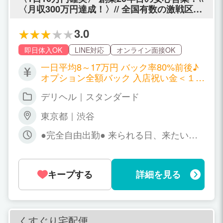
〈月収300万円達成！〉// 全国有数の激戦区渋
谷において常にトップ、最先端を走り続ける
超★有名デリヘル★集客力に自信アリ◎ 「1
3.0
日10万」「短時間でも本指名5本」「お昼の回
転率良スギ！」今までの不満も悩みも全部オ
即日体入OK
LINE対応
オンライン面接OK
サラバ〜♪◎体験入店フルバック◎オプション
一日平均8～17万円 バック率80%前後♪
全額バック◎まだ舐め渋谷で過去一稼ぐフォ
オプション全額バック 入店祝い金＜１０
ローをいたします！
万円＞ ━━━━━━━━━━━━━━━
デリヘル｜スタンダード
━━ 【コース料金（最低保証あり）】 6
0分：16,000円 75分：20,000円 90分：2
東京都｜渋谷
5,000円 120分：35,000円 ■ 本指名バッ
ク：3,000円 ■ オプション：1,000円〜7,
●完全自由出勤● 来られる日、来たい
000円（全額バック） →2000円、3000
日、働きましょう♪ まだ舐めは年中無休
円のオプションが多いですが、5000円の
◎ 朝5時まで営業♪だから、 働きたい日
オプションがお客様に大人気です。
だけでOK 時間帯の制約もほぼナシ！
キープする
詳細を見る
「今日は気分が乗らない…」 「急な予定
が入ってしまった…」 そんな日はもちろ
んお休みでOKです。 ━━━━━━━━
━━━━━━━━━ たとえば… ・週1だ
けもOK ・月1もOK！無理に出なくて大
くすぐり宅配便