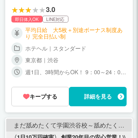
す!!
3.0
即日体入OK
LINE対応
平均日給 大5枚＋別途ボーナス制度あ
り 完全日払い制
ホテヘル｜スタンダード
東京都｜渋谷
週1日、3時間からOK！ 9：00～24：00
の間であなたのお好きな時間帯でOK あ
なたの空いた時間を有効に活用してくだ
さいね。
キープする
詳細を見る
まだ舐めたくて学園渋谷校～舐めたくて
グループ～
〈1日10万円確実〉 創業20年目の安心営業！\\