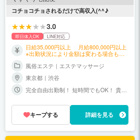
丈夫????‍♀️ ・「今日やっぱり出勤した
い」も大歓迎♪????️ ・体調不良などの当
コチョコチョされるだけで高収入(^^♪
日欠勤も大丈夫です ・遅刻もペナルティ
ありません！
3.0
即日体入OK
LINE対応
日給35,000円以上 月給800,000円以上
※出勤状況により金額は変わる場合もご
ざいます。 詳しくはお店にお問い合わせ
風俗エステ｜エステマッサージ
ください。
東京都｜渋谷
完全自由出勤制！ 短時間でもOK！ 貴女
の隙間時間を有効活用してください！！
キープする
詳細を見る