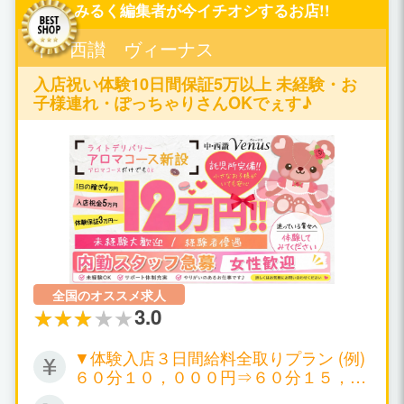
みるく編集者が今イチオシするお店!!
中・西讃 ヴィーナス
入店祝い体験10日間保証5万以上 未経験・お
子様連れ・ぽっちゃりさんOKでぇす♪
全国のオススメ求人
3.0
▼体験入店３日間給料全取りプラン (例)
６０分１０，０００円⇒６０分１５，０
００円 ▼日給５０，０００円～１００，