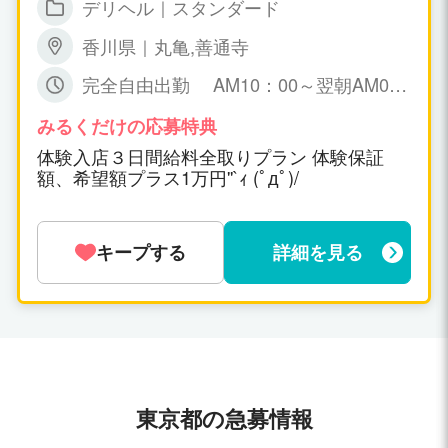
デリヘル｜スタンダード
０００円以上可 ▼月給１００万円以上可
▼時給１０，０００円～ ▼保証制度有り
香川県｜丸亀,善通寺
万が一、暇な場合も保証給が出ます。永
久保証。 日給５０，０００円～１００，
完全自由出勤 AM10：00～翌朝AM0
０００円保証可能！ ▼一日だけの体験入
6：00までで お好きな時間帯で勤務時間
店ＯＫ！(体験入店給料全取り期間あ
も女の子の自由です！
みるくだけの応募特典
り！) ▼オプション料金、チップ等は10
体験入店３日間給料全取りプラン 体験保証
0％女の子取り。
額、希望額プラス1万円''`ｨ (ﾟдﾟ)/
キープする
詳細を見る
東京都の急募情報