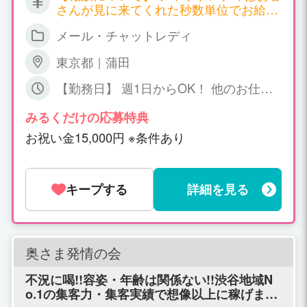
さんが見に来てくれた秒数単位でお給料
が発生する職種となります。 サイトごと
メール・チャットレディ
に報酬も違ってくるのですが、以下一例
となります。 ▼双方向チャット 時給
東京都｜蒲田
2,700円～7,200円 ▼ツーショットチャッ
ト 時給 2,700円～4,500円 ▼パーティ
【勤務日】 週1日からOK！ 他のお仕事
ーチャット 時給 1,800円～（＊一人の
との掛け持ちOK！ 【勤務時間】 日中～
お客様と話する場合） 同時に会話するお
深夜、短時間でもOK! ご相談下さい
みるくだけの応募特典
客様が増えれば増える程、時給ＵＰ！ 平
お祝い金15,000円 ※条件あり
均で時給3,000円以上、5,000円以上の方
も普通にいらっしゃいます！ 詳しくはお
気軽にお問い合わせください。
キープする
詳細を見る
奥さま発情の会
不況に喝!!容姿・年齢は関係ない!!渋谷地域N
o.1の集客力・集客実績で想像以上に稼げま