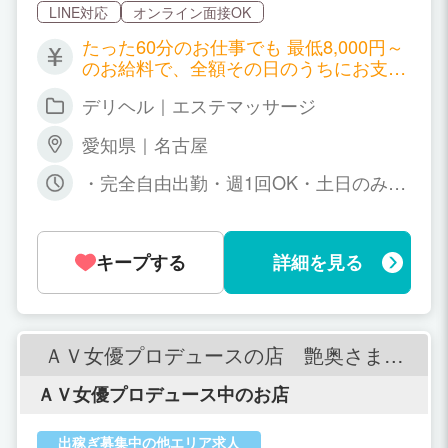
LINE対応
オンライン面接OK
たった60分のお仕事でも 最低8,000円～
のお給料で、全額その日のうちにお支払
い。 ヘルス並みに稼げる上にソフトサー
デリヘル｜エステマッサージ
ビスなので身体の負担もないので安心で
す。 【基本給与】 最初は「新人」とし
愛知県｜名古屋
てお仕事スタートです。 100人接客まで
新人となります。 基本コース 60
・完全自由出勤・週1回OK・土日のみO
分給与 75分給与 90分給与 新人スタ
K・短時間OK・お昼間のみOK・お仕事
ート給 8,000円 10,000円 12,000円
帰りのみOK
【昇給制度】 ※当店独⾃の昇給制度があ
ります。 60分のスタート給は8,000円で
キープする
詳細を見る
すが、指名ポイントもしくは、リピート
率のいずれかの基準 を満たせば12段階
でお給料が上がっていきます。 ・本指名
とは？ 一度、接客したお客様に、再度指
ＡＶ女優プロデュースの店 艶奥さまと
名される場合を「本指名」と呼びます。
秘密の関係
・リピート率とは？ 初めて当店をご利用
ＡＶ女優プロデュース中のお店
されたお客様の再来店率を「リピート
率」と呼びます。 ※ご自身の指名でなく
ても、再度お店のご利用があればOKで
出稼ぎ募集中の他エリア求人