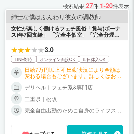
27
1-20
検索結果
件
件表示
紳士な僕はふんわり彼女の調教師
女性が楽しく働けるフェチ風俗「賞与(ボーナ
ス)年7回支給」 「完全半個室」「完全分煙」
「専用個人ロッカー有り」「資格取得支援制
度あり」
3.0
LINE対応
オンライン面接OK
即日体入OK
日給7万円以上可 出勤状況により金額は
変わる場合もございます。詳しくはお店
に問い合わせください。
デリヘル｜フェチ系&専門店
三重県｜松阪
完全自由出勤のためご自身のライフスタ
イルに合わせて出勤可能です。 自由出
勤、自分でシフトは自由に調整♪ 週1日
勤務・短期・長期共にOK！ 掛け持ちも