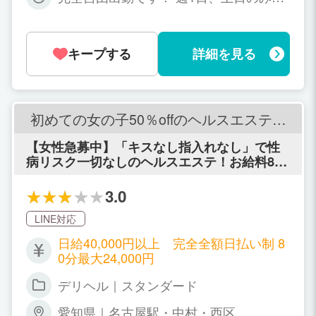
12,000円+本指名バック+α（オプション
短時間の昼夜のみOK もちろん週5以上の
バック）＝12,000円+α メインコース12
レギュラー勤務も大歓迎！！
0分最低15,000円+本指名バック+α（オ
プションバック）＝15,000円+α ※完全
キープする
詳細を見る
全額日払い ※本指名バック+オプション
フルバック ※取材協力費あり 最低バック
一覧 60分8,000円+（本指名バック+オプ
ションバック） 75分10,000円+（本指名
初めての女の子50％offのヘルスエステ名
バック+オプションバック） 90分12,000
古屋店
円+（本指名バック+オプションバック）
【女性急募中】「キスなし指入れなし」で性
120分15,000円+（本指名バック+オプシ
病リスク一切なしのヘルスエステ！お給料80
ョンバック） 面接時に再度詳細にご説明
分最大24000円可能！
させて頂きます。
3.0
LINE対応
日給40,000円以上 完全全額日払い制 8
0分最大24,000円
デリヘル｜スタンダード
愛知県｜名古屋駅・中村・西区