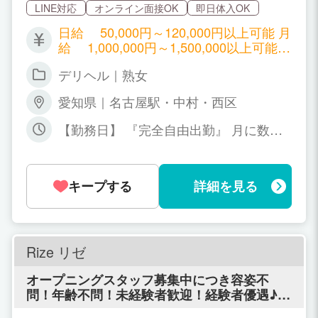
LINE対応
オンライン面接OK
即日体入OK
日給 50,000円～120,000円以上可能 月
給 1,000,000円～1,500,000以上可能
例: 130分18,000円×3名＝54,000円があ
デリヘル｜熟女
なたの給与です（随時昇給有り）
愛知県｜名古屋駅・中村・西区
【勤務日】 『完全自由出勤』 月に数回
だけのアルバイト〜レギュラー勤務まで
貴女の都合にあわせます。 貴女のライフ
スタイルや、目標に合わせて無理なく出
キープする
詳細を見る
勤をすることをお勧めします。 【勤務時
間】 貴女の空いた時間で＋αの収入を実
現させます! ! 体験入店大歓迎！
Rize リゼ
オープニングスタッフ募集中につき容姿不
問！年齢不問！未経験者歓迎！経験者優遇♪
リゼでは容姿よりもお人柄ややる気、お気持