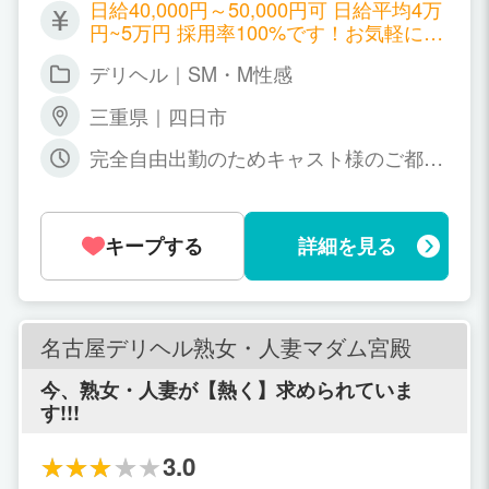
日給40,000円～50,000円可 日給平均4万
円~5万円 採用率100%です！お気軽にご
応募ください！
デリヘル｜SM・M性感
三重県｜四日市
完全自由出勤のためキャスト様のご都合
に合わせてシフトを組んでいただけま
す。 月に一度の出勤でも、週に何度かの
固定出勤でも、シフトはお任せ致しま
キープする
詳細を見る
す。 また、急な出勤もご対応可能です
し、無理に出勤のお願いをすることは一
切ありませんのでご安心ください。 10
時～24時の間でお選びいただけます ロ
ングのお時間でしっかり稼ぎたい女性
名古屋デリヘル熟女・人妻マダム宮殿
も、とりあえず一本入ったら終わりにし
たいって女性も、勤務体系は完全に女性
今、熟女・人妻が【熱く】求められていま
のやりやすいようにお任せしております
す!!!
のでご自身にあった働き方をご相談させ
てくださいませ。
3.0