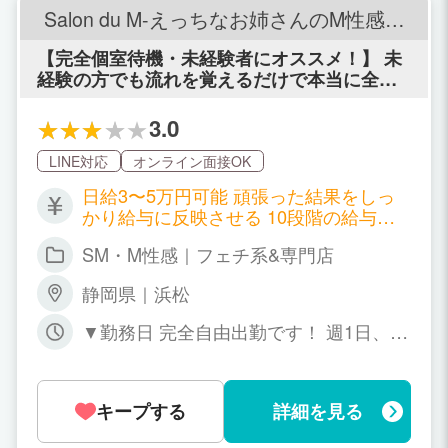
Salon du M-えっちなお姉さんのM性感デ
リバリー-浜松店
【完全個室待機・未経験者にオススメ！】 未
経験の方でも流れを覚えるだけで本当に全裸
にならなくても大丈夫！ ヘルスサービスは一
切なしの安心の触られない内容！ 90分最低12,
3.0
000円+本指名バック+α！ 女性急募中♪是非お
問い合わせ下さい(^^)
LINE対応
オンライン面接OK
日給3〜5万円可能 頑張った結果をしっ
かり給与に反映させる 10段階の給与ラ
ンク♪ 出勤時間や出勤日数に影響されづ
SM・M性感｜フェチ系&専門店
らい 独自の給与制度！ あなたが頑張っ
た月は翌月に、 正しく給与に反映させま
静岡県｜浜松
す。
▼勤務日 完全自由出勤です！ 週1日、土
日のみOK 短時間の昼夜のみOK もちろ
ん週5以上のレギュラー勤務も大歓迎！
▼勤務時間 9:00～翌5:00の間でお好きな
キープする
詳細を見る
時間帯でOK、ご自身のライフスタイル
に合わせて下さい。