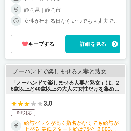
で・・・5,000円 当日にお支払いしま
静岡県｜静岡市
す！！ 1日6時間の待機時間で平均して3
0,000円以上可能です！ 雑費、経費等は
女性が出れる日ならいつでも大丈夫で
一切引かれずノルマや罰金もありません
す！ 週に1日でも月に1日でも問題あり
ので、安心してください。 また、各種手
ません！ もちろん、レギュラー出勤も大
当てやオプションフルバックもあります
歓迎！ ご相談してみてください。
ので、全額日払いで受けとっていただけ
キープする
詳細を見る
ます！
ノーハンドで楽しませる人妻と熟女 名
古屋店
「ノーハンドで楽しませる人妻と熟女」は、2
5歳以上と40歳以上の大人の女性だけを集めて
営業する、日本でも数少ない「人妻熟女専門
店」です。
3.0
LINE対応
給与バックが高く指名がなくても給与が
上がる 最低スタート給は75分12,000円