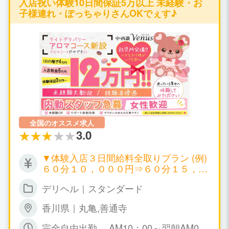
入店祝い体験10日間保証5万以上 未経験・お
子様連れ・ぽっちゃりさんOKでぇす♪
全国のオススメ求人
3.0
▼体験入店３日間給料全取りプラン (例)
６０分１０，０００円⇒６０分１５，０
００円 ▼日給５０，０００円～１００，
デリヘル｜スタンダード
０００円以上可 ▼月給１００万円以上可
▼時給１０，０００円～ ▼保証制度有り
香川県｜丸亀,善通寺
万が一、暇な場合も保証給が出ます。永
久保証。 日給５０，０００円～１００，
完全自由出勤 AM10：00～翌朝AM0