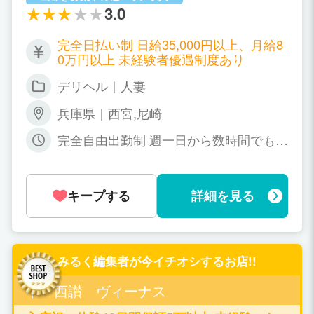
3.0
す。 ・本指名さらに+2000円 女性の努
力は、お客様の満足度で評価されます。
お客様から支持率の高い女性には正当に
完全日払い制 日給35,000円以上、月給8
お給料で評価させていただきます。 お仕
0万円以上 未経験者優遇制度あり
事の順番は新人女性を除き、人気順にな
デリヘル｜人妻
っており、頑張る女性は効率良くお仕事
が出来る環境になっておりますので、努
兵庫県｜西宮,尼崎
力次第ではソフトサービスでありながら
超高給を手にすることが可能です。
完全自由出勤制 週一日から数時間でもO
K あなたの都合のいい時間で勤務して下
さい。
キープする
詳細を見る
みるく編集者が今イチオシするお店!!
中・西讃 ヴィーナス