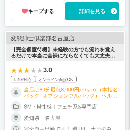
然問題ないので、空いた時間を利用でき
るのが、このお仕事の良いところです♪
キープする
詳細を見る
体系や年齢等気にしている方も安心して
お問合せ下さい！ また、体験入店制度が
ありますので未経験者の方も安心して働
ける様に当店は全力でバックアップしま
すので、ご相談だけでも可能ですのでお
変態紳士倶楽部名古屋店
気軽に連絡して下さい♪ ■勤務時間 10時
から22時が営業時間なので、その間でし
【完全個室待機】未経験の方でも流れを覚え
たらいつでも可能です。
るだけで本当に全裸にならなくても大丈夫！
ヘルスサービスは一切なしの安心の触られな
い内容！
3.0
LINE対応
オンライン面接OK
当店は60分最低8,000円から+α（本指名
バック+オプションフルバック） ヘルス
よりも負担がなくて、エステよりも楽し
SM・M性感｜フェチ系&専門店
く高収入！ 【給与例】 （アルバイト勤
務）→日給30,000円以上、月30万以上
愛知県｜名古屋
（レギュラー勤務）→日給70,000円以
上、月100万以上 メインコース90分最低
完全自由出勤です！ 週1日、土日のみOK