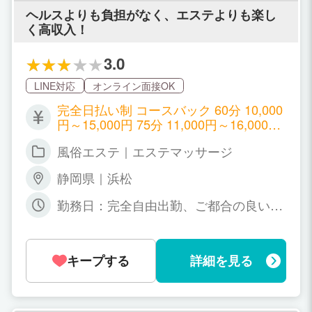
星風俗エステ-
ヘルスよりも負担がなく、エステよりも楽し
く高収入！
3.0
LINE対応
オンライン面接OK
完全日払い制 コースバック 60分 10,000
円～15,000円 75分 11,000円～16,000円
90分 13,000円～18,000円 120分16,000
風俗エステ｜エステマッサージ
円～21,000円 180分24,000円～29,000円
入店後「誰でも絶対」最低給与をお約
静岡県｜浜松
束！本指名本数・リピート率によりどん
どん昇給！ 【本指名本数】 ⇒1度接客し
勤務日：完全自由出勤、ご都合の良い日
たお客様から「再指名」されること。
に勤務していただいております！ 勤務時
【リピート率】 ⇒初めて接客されたお客
間：9:00～5:00の間、お好きな時間でお
様の再来店率。 「自分の指名」でなくて
仕事してください！
もOKです。 本指名・SNS指名バック ＋
キープする
詳細を見る
2,000円