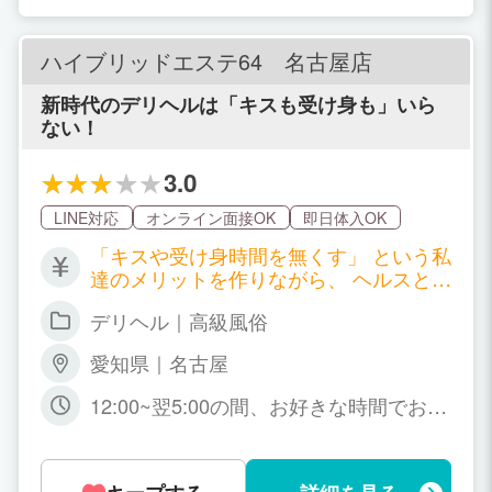
ハイブリッドエステ64 名古屋店
新時代のデリヘルは「キスも受け身も」いら
ない！
3.0
LINE対応
オンライン面接OK
即日体入OK
「キスや受け身時間を無くす」 という私
達のメリットを作りながら、 ヘルスとエ
ステでお客様の満足を高めることで高い
デリヘル｜高級風俗
給与バックを実現しました！ 60分 13,00
0円～ 75分 15,000円～ 90分 17,000円～
愛知県｜名古屋
120分 22,000円～ 本指名料 ＋ 2,000円 S
NS指名料 ＋ 2,000円 特別指名料 ＋ 最大
12:00~翌5:00の間、お好きな時間でお仕
7,000円 OP別途バック（自由選択）
事してください！