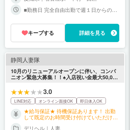
■勤務日 完全自由出勤で週１日からの勤
務でOKです！ ■勤務時間 14:00～翌1:00
の間でお好きな時間帯でOK、貴女のラ
イフスタイルに合わせて下さい。
キープする
詳細を見る
静岡人妻隊
10月のリニューアルオープンに伴い、コンパ
ニオン緊急大募集！！♠入店祝い金最大50,000
円あげちゃうキャンペーン♪詳しくは当店にお
問い合わせしてみて下さいね♠
3.0
LINE対応
オンライン面接OK
即日体入OK
★給与保証★ 待機保証あります！ 出勤
して既定のお時間受け付けていただけれ
ば必ずお給料を持って帰れます！ ６時間
デリヘル｜人妻
待機で・・・2,000円 10時間待機