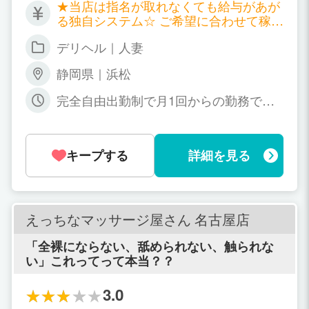
★当店は指名が取れなくても給与があが
る独自システム☆ ご希望に合わせて稼げ
るプランを形成し、目標金額を達成出来
デリヘル｜人妻
るように取り組みます！ ★コースバック
★ 60分コース ￥10.000-~￥15.000- 75
静岡県｜浜松
分コース ￥12.000-~￥17.000- 90分コー
ス ￥14.000-~￥19.000- 120分コース
完全自由出勤制で月1回からの勤務でOK
￥18.000-~￥23.000- 150分コース ￥22.
です☆
000-~￥27.000- 180分コース ￥26.000-~
￥31.000- 240分コース ￥34.000-~￥39.
000- ※本指名料・オプション全額バック
キープする
詳細を見る
延長は30分につき￥5,000-が追加されま
す！
えっちなマッサージ屋さん 名古屋店
「全裸にならない、舐められない、触られな
い」これってって本当？？
3.0