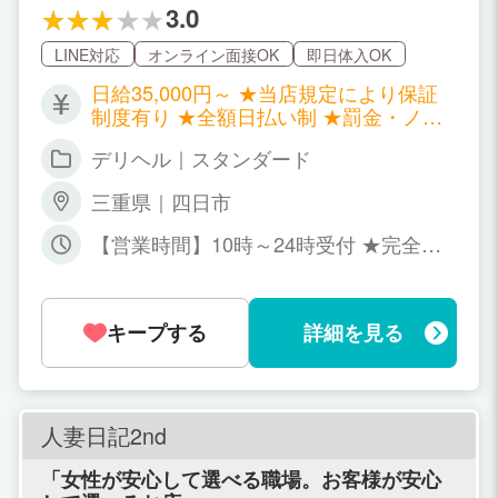
ちを重視しておりますので是非一度ご相談く
3.0
ださい
LINE対応
オンライン面接OK
即日体入OK
日給35,000円～ ★当店規定により保証
制度有り ★全額日払い制 ★罰金・ノル
マ・厚生費・雑費など一切なし
デリヘル｜スタンダード
三重県｜四日市
【営業時間】10時～24時受付 ★完全自
由出勤制ですのでお好きな時間をお選び
ください♪ ★急なお休みや早退もご連絡
いただければ大丈夫です(*‘∀‘)
キープする
詳細を見る
人妻日記2nd
「女性が安心して選べる職場。お客様が安心