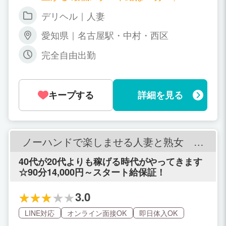
～19,000円 新人女性でも、1日3本で今
デリヘル｜人妻
日から36,000円 更に、90分なら最低14,
000円～最大21,000円 人気女性なら1日
愛知県｜名古屋駅・中村・西区
で8～10万稼ぐことも現実的に可能です
そして他店と全く違うのが、指名が取れ
完全自由出勤
なくても給与が上がる独自のシステム！
これにより75分最大17,000円まで上がり
ます。 つまり、これが指名であれば更に
2,000円アップ。 ※給与は39歳以下の場
キープする
詳細を見る
合
ノーハンドで楽しませる人妻と熟女 浜
松店
40代が20代よりも稼げる時代がやってきます
☆90分14,000円～スタート給保証！
3.0
LINE対応
オンライン面接OK
即日体入OK