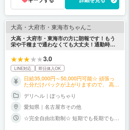
キープする
詳細を見る
大歓迎！ 女性のライフスタイル・体調が
最優先です♪
大高・大府市・東海市ちゃんこ
大高・大府市・東海市の方に朗報です！もう
栄や千種まで通わなくても大丈夫！通勤時間
分の稼ぐが増えますよ！
3.0
LINE対応
即日体入OK
日給35,000円～50,000円可能☆ 頑張っ
た分だけバックが上がりますので、 高級
店並みのバックが貰えることも！ もちろ
デリヘル｜ぽっちゃり
ん、本指名料やオプション料はフルバッ
ク！
愛知県｜名古屋市その他
☆完全自由出勤制☆ 短期でも長期でも大
歓迎です！ 職場や学校との掛け持ちO
K！ 水商売や風俗他店との掛け持ちもO