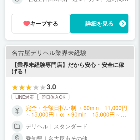
もOK！ 掛け持ちもOK！
キープする
詳細を見る
名古屋デリヘル業界未経験
【業界未経験専門店】だから安心・安全に稼
げる！
3.0
LINE対応
即日体入OK
完全・全額日払い制 ・60min 11,000円
～15,000円＋α ・90min 15,000円～20,
000円＋α ・120min 19,000円～26,000
デリヘル｜スタンダード
円＋α …さらに 指名料＋2,000円 オプシ
ョンバック こちらが女の子のお給料シス
愛知県｜名古屋市その他