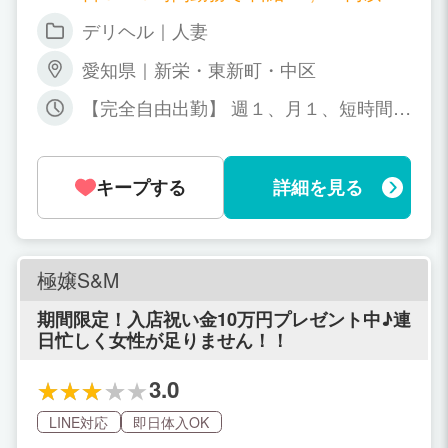
可能！ 週４日勤務（１日８時間勤務）で
デリヘル｜人妻
月給 800,000円以上可能 ※勤務時間日数
により多少変わります
愛知県｜新栄・東新町・中区
【完全自由出勤】 週１、月１、短時間で
もOK！ 掛け持ちもOK！
キープする
詳細を見る
極嬢S&M
期間限定！入店祝い金10万円プレゼント中♪連
日忙しく女性が足りません！！
3.0
LINE対応
即日体入OK