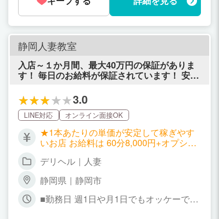
キープする
詳細を見る
静岡人妻教室
入店～１か月間、最大40万円の保証がありま
す！ 毎日のお給料が保証されています！ 安心
して働けるお店です。 お話だけでも大丈夫で
す！ お気軽に、お問い合わせください♪
3.0
LINE対応
オンライン面接OK
★1本あたりの単価が安定して稼ぎやす
いお店 お給料は 60分8,000円+オプショ
ン代（指名料込み） 80分10,000円+オプ
デリヘル｜人妻
ション代（指名料込み） 90分11,000円
+オプション代（指名料込み） 短時間し
静岡県｜静岡市
かシフトを組めない女性でも、充分に稼
げるようお客様単価が安定しております
■勤務日 週1日や月1日でもオッケーで
◎
す。また時間も3時間でも10時間でも全