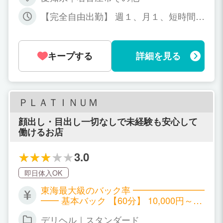
テムです。罰金やノルマ 他に引かれるも
のはありませんので、頑張った分だけ お
【完全自由出勤】 週１、月１、短時間で
給料が貰える分かりやすい仕組みです♪
もOK！ 掛け持ちもOK！
キープする
詳細を見る
ＰＬＡＴＩＮＵＭ
顔出し・目出し一切なしで未経験も安心して
働けるお店
3.0
即日体入OK
東海最大級のバック率 ━━━━━━━━
━━ 基本バック 【60分】 10,000円～
【90分】 14,000円～ 【120分】 18,000
デリヘル｜スタンダード
円～ (全て手取り金額です) さらに ・指