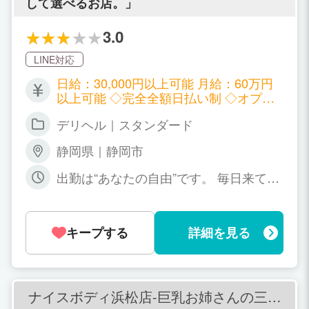
して選べるお店。」
3.0
LINE対応
日給：30,000円以上可能 月給：60万円
以上可能 ◇完全全額日払い制 ◇オプシ
ョンフルバック ◇日給保証制度あり（最
デリヘル｜スタンダード
大3か月） ◇ノルマ・罰金なし
静岡県｜静岡市
出勤は“あなたの自由”です。 毎日来ても
OK、週1だけでもOK、月末だけでもO
K。 働きたい時間だけで大丈夫なので、
予定に合わせてムリなく続けられます。
キープする
詳細を見る
辞めたいときもメール1本でＯＫ。
ナイスボディ浜松店-巨乳お姉さんの三ツ