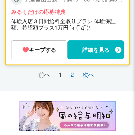
０００円保証可能！ ▼一日だけの体験入
6：00までで お好きな時間帯で勤務時間
店ＯＫ！(体験入店給料全取り期間あ
も女の子の自由です！
みるくだけの応募特典
り！) ▼オプション料金、チップ等は10
体験入店３日間給料全取りプラン 体験保証
0％女の子取り。
額、希望額プラス1万円''`ｨ (ﾟдﾟ)/
キープする
詳細を見る
前へ
1
2
次へ