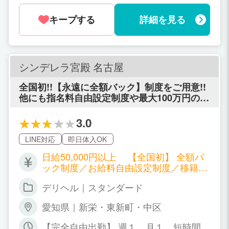
Kです！ ライフスタイルに合った無理の
キープする
詳細を見る
ない環境で、 プライベートとしっかり両
立できます♪
シンデレラ宮殿 名古屋
全国初!!【永遠に全額バック】制度をご用意!!
他にも指名料自由設定制度や最大100万円の移
籍金制度も導入!!
3.0
LINE対応
即日体入OK
日給50,000円以上 【全国初】 全額バ
ック制度／お給料自由設定制度／移籍金
制度あり ※出勤状況により金額は変わる
デリヘル｜スタンダード
場合もございます。詳しくはお店にお問
合せください。
愛知県｜新栄・東新町・中区
【完全自由出勤】 週１、月１、短時間で