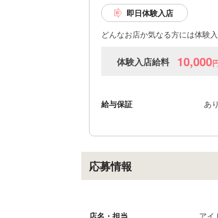
実技
面接
即日体験入店
アイ
どんなお店か気なる方には体験入
れる
過激
10,000
体験入店給料
関東
ウを
給与保証
あ
お仕
過激
った
応募情報
店名・担当
アイ