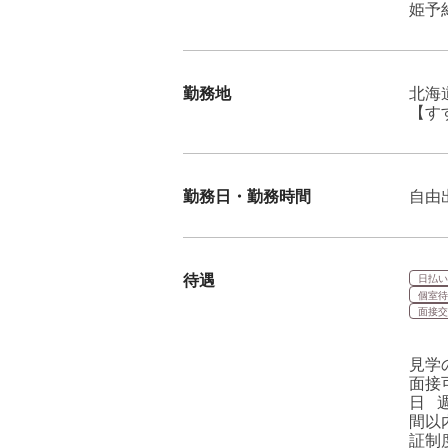
姫予約
勤務地
北海
【す
勤務日・勤務時間
自由
待遇
日払い
個室待
面接交
見学
面接
日 
間以
証制