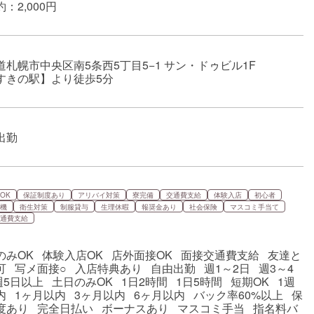
：2,000円
道札幌市中央区南5条西5丁目5−1 サン・ドゥビル1F
すきの駅】より徒歩5分
出勤
OK
保証制度あり
アリバイ対策
寮完備
交通費支給
体験入店
初心者
機
衛生対策
制服貸与
生理休暇
報奨金あり
社会保険
マスコミ手当て
通費支給
のみOK 体験入店OK 店外面接OK 面接交通費支給 友達と
可 写メ面接○ 入店特典あり 自由出勤 週1～2日 週3～4
週5日以上 土日のみOK 1日2時間 1日5時間 短期OK 1週
内 1ヶ月以内 3ヶ月以内 6ヶ月以内 バック率60%以上 保
度あり 完全日払い ボーナスあり マスコミ手当 指名料バ