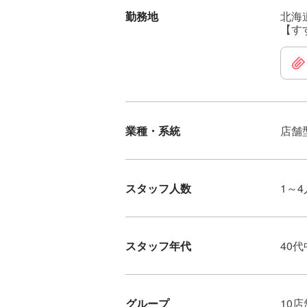
勤務地
北海
【す
業種・系統
店舗
スタッフ人数
1～4
スタッフ年代
40
グループ
10