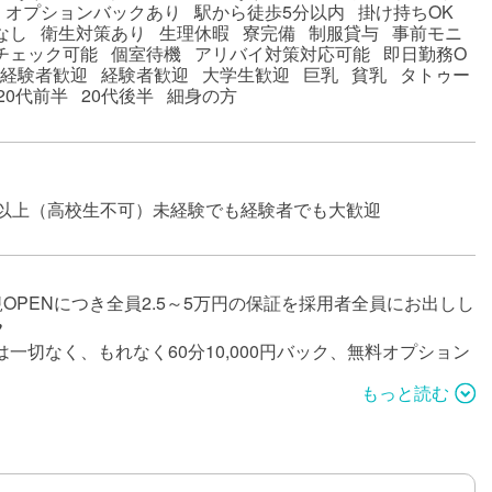
 オプションバックあり 駅から徒歩5分以内 掛け持ちOK
なし 衛生対策あり 生理休暇 寮完備 制服貸与 事前モニ
チェック可能 個室待機 アリバイ対策対応可能 即日勤務O
未経験者歓迎 経験者歓迎 大学生歓迎 巨乳 貧乳 タトゥー
 20代前半 20代後半 細身の方
歳以上（高校生不可）未経験でも経験者でも大歓迎
新規OPENにつき全員2.5～5万円の保証を採用者全員にお出しし
️
は一切なく、もれなく60分10,000円バック、無料オプション
ありません
もっと読む
名料、特別指名料は別途全額バック
OPENに付き、オープニングスタッフ大募集中
験デビュー強化中！
な広告費を使い、新規OPENでも集客力抜群です