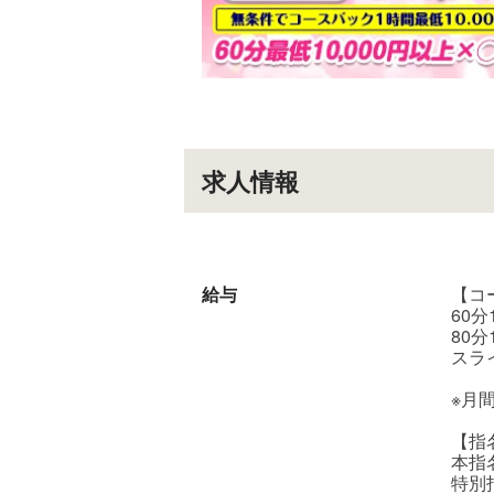
求人情報
給与
【コ
60分
80分
スラ
※月
【指
本指名
特別指