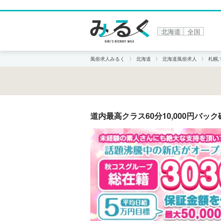
北海道
全国
風俗求人みるく
北海道
北海道風俗求人
札幌
道内最高クラス60分10,000円バ