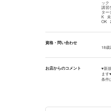
ック
講習
ター
K 
OK
資格・問い合わせ
18
お店からのコメント
♥️
ます♥
条件
等も
本指
新規
未経
潤沢