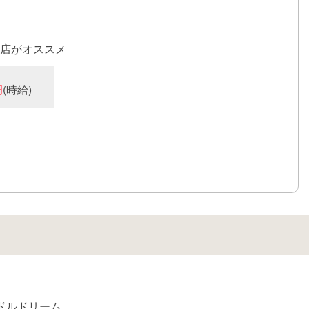
講習一切なし
交通費最大1万円まで支給
ドルコンセプトのお店なので、採用条件は「可愛い制服が着
店がオススメ
コト！」
なサービスは一切ありません
円
(時給)
エリアで16年間、人気上位店として運営を行ってきたノウハ
活かし、あなたを全面的にバックアップ致します
り
事のバックも東京並みの待遇を用意しております
なサービスが必要だったり、特別な条件が必要だったりとい
縛りはありません！
ドルドリーム