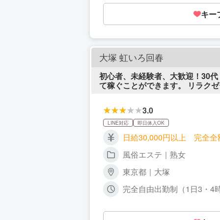
キー
大塚 虹いろ回春
初心者、未経験者、大歓迎！30代
て稼ぐことができます。 リラクゼーションマッサージ・リンパマッサージなど経験豊富な店長が丁寧にマッサージの研修致しま
す。 本格的なマッサージ店で働けるレベルの技術を身
ける技術が、お金を貰いながら身につけることができます。 嫌な派閥、
3.0
マッサージ、ハンドフィニッシュなどの
週1回から可能です。 日給30,0
LINE対応
即日体入OK
なし！ 短時間で稼ぐことも可能なので副業で考えてる方にも
日給30,000円以上 完全
いう女性、募集致します。 そんなあなたの気持ちを何よりも大切にします！あなたの要望、気持ちにに応えて、最高のお店を作り
上げていきたいと思っています！ 一緒に、楽しいお店を作っていきましょう！ 全力でサポート致します。 お気楽にご連絡くださ
風俗エステ｜熟女
い。
東京都｜大塚
完全自由出勤制（1日3・4