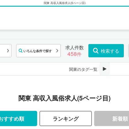
関東 高収入風俗求人(5ページ目)
求人件数
検索する
いろんな条件で探す
458
件
関東のタグ一覧
関東 高収入風俗求人(5ページ目)
おすすめ順
ランキング
新着順