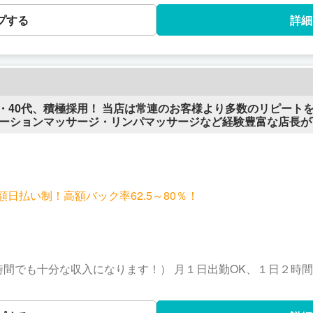
プする
詳細
・40代、積極採用！ 当店は常連のお客様より多数のリピート
につけていただけます。 多額の金額をかけてマッサージの学校などで身につ
上下関係などありません。(他の女性とお会いしません！)
手によるサービス中心になりますので安心して長く働けるお店です。 完
00円以上！全額日払い可！高額バック率62.5～80％！！特別ボ
ピッタリ！ 男性に癒しを提供するこの仕事に、喜びと誇りを感じると
全額日払い制！高額バック率62.5～80％！
時間でも十分な収入になります！） 月１日出勤OK、１日２時間