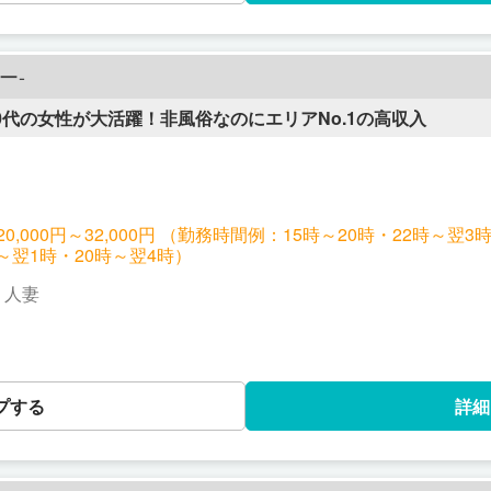
ー-
0代の女性が大活躍！非風俗なのにエリアNo.1の高収入
,000円～32,000円 （勤務時間例：15時～20時・22時～翌3時）
時～翌1時・20時～翌4時）
｜人妻
プする
詳細