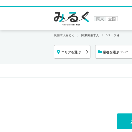
関東
全国
風俗求人みるく
関東風俗求人
5ページ目
エリアを選ぶ
業種を選ぶ
すべての
業種