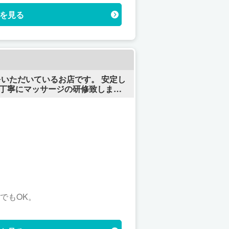
を見る
をいただいているお店です。 安定し
全自由出勤制で、
ーナス制度有り！ 罰金、ノルマ一切
でもOK。