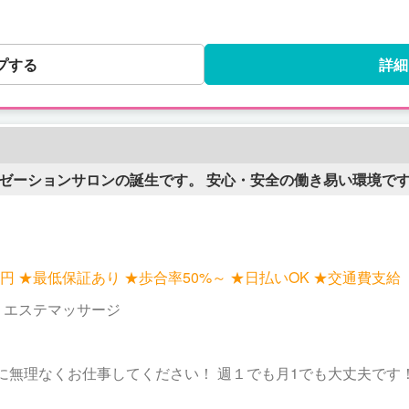
プする
詳細
クゼーションサロンの誕生です。 安心・安全の働き易い環境です
,000円 ★最低保証あり ★歩合率50%～ ★日払いOK ★交通費支給
｜エステマッサージ
お仕事してください！ 週１でも月1でも大丈夫です！ 勤務時間：朝9時～翌5時（自