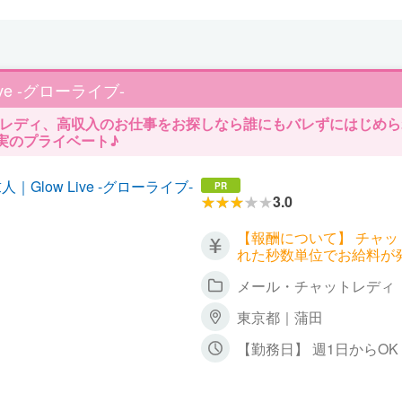
Live -グローライブ-
トレディ、高収入のお仕事をお探しなら誰にもバレずにはじめられ
実のプライベート♪
PR
3.0
【報酬について】 チャ
れた秒数単位でお給料が
ごとに報酬も違ってくる
メール・チャットレディ
▼双方向チャット 時給 2,700円
トチャット 時給 2,700円～4,500円
東京都｜蒲田
ト 時給 1,800円～（
に会話するお客様が増え
【勤務日】 週1日からO
時給3,000円以上、5,
【勤務時間】 日中～深夜
ます！ 詳しくはお