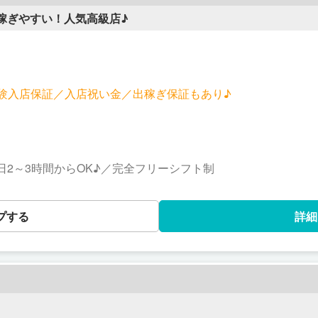
稼ぎやすい！人気高級店♪
／体験入店保証／入店祝い金／出稼ぎ保証もあり♪
で1日2～3時間からOK♪／完全フリーシフト制
プする
詳細