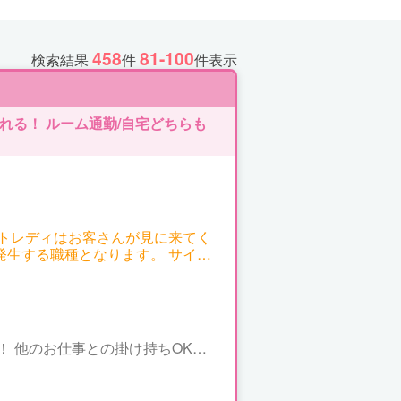
458
81-100
検索結果
件
件表示
る！ ルーム通勤/自宅どちらも
ットレディはお客さんが見に来てく
発生する職種となります。 サイト
のですが、以下一例となります。
～7,200円 ▼ツーショッ
 ▼パーティーチャッ
＊一人のお客様と話する場合） 同時
れば増える程、時給ＵＰ！ 平均で
K！ 他のお仕事との掛け持ちOK！
000円以上の方も普通にいらっしゃい
、短時間でもOK! ご相談下さい
気軽にお問い合わせください。