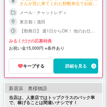
さんが見に来てくれた秒数単位でお給料
が発生する職種となります。 サイトごと
メール・チャットレディ
に報酬も違ってくるのですが、以下一例
となります。 ▼双方向チャット 時給
東京都｜蒲田
2,700円～7,200円 ▼ツーショットチャッ
ト 時給 2,700円～4,500円 ▼パーティ
【勤務日】 週1日からOK！ 他のお仕事
ーチャット 時給 1,800円～（＊一人の
との掛け持ちOK！ 【勤務時間】 日中～
お客様と話する場合） 同時に会話するお
深夜、短時間でもOK! ご相談下さい
みるくだけの応募特典
客様が増えれば増える程、時給ＵＰ！ 平
お祝い金15,000円 ※条件あり
均で時給3,000円以上、5,000円以上の方
も普通にいらっしゃいます！ 詳しくはお
気軽にお問い合わせください。
キープする
詳細を見る
新居浜 奥様物語
当店は、人妻店ではトップクラスのバック率
で、稼げることは間違いナシです！