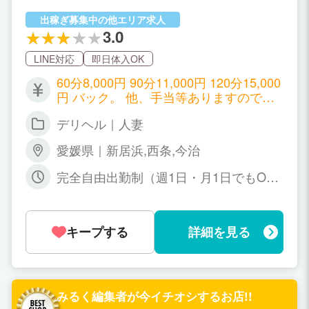
出稼ぎ募集中の他エリア求人
3.0
LINE対応
即日体入OK
60分8,000円 90分11,000円 120分15,000
円 バック。 他、手当等ありますので、
ご安心くださいませ。 最低保証制度 昼
デリヘル｜人妻
の部￥15,000 夜の部￥25,000 出勤すれ
ば、受付時間により「保障給制度開
愛媛県｜新居浜,西条,今治
始!!」 例えば・・・ ３時間受付で800
0円保障 ６時間受付で16000円保障
完全自由出勤制（週1日・月1日でもOK
９時間待機以上で25000円保障 取材、顔
♪） 1日2～3時間でもOK☆
出し（目出し、口出し・部分出し）OK
の女の子は特に超高待遇をご用意してお
ります。
キープする
詳細を見る
みるく編集者が今イチオシするお店!!