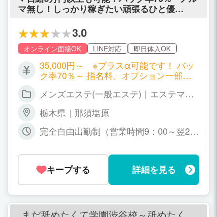
働き方は人それぞれ。 あなたの状況や目
マ無し！しっかり稼ぎたい頑張るひと優
標に合わせて、 無理のないベストな働き
遇！！▼
方を一緒に見つけましょう！ 「どういう
3.0
働き方がしたいのか？」 しっかり話し合
って、 不安ゼロでスタートできるように
オンライン面接OK
LINE対応
即日体入OK
全力でサポートします♪
35,000円～ ※プラスα可能です！ バッ
ク率70％～ 指名料、オプション一部フ
ルバック！ しっかり稼げるように支援い
メンズエステ(一般エステ)｜エステマッ
たします。
サージ
栃木県｜那須塩原
完全自由出勤制（営業時間9：00～翌2：
00） ※グループ店もあります。勤務時間
はご相談下さいませ。 １日３時間、週１
日から出勤可能です。自分のライフスタ
キープする
詳細を見る
イルに合ったお時間でご相談ください。
まだ舐めたくて学園渋谷校～舐めたくて