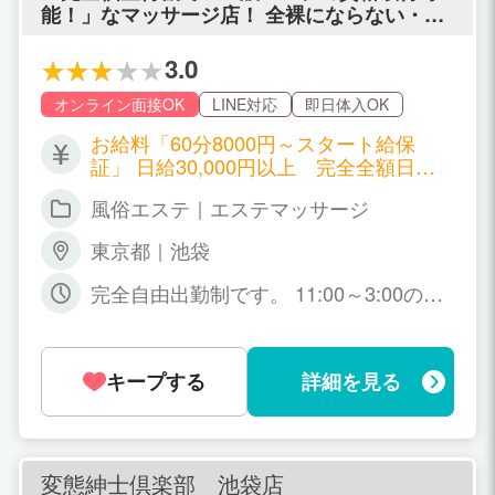
能！」なマッサージ店！ 全裸にならない・フ
ェラ・受け身一切ございません！
3.0
オンライン面接OK
LINE対応
即日体入OK
お給料「60分8000円～スタート給保
証」 日給30,000円以上 完全全額日払
い制 出勤が少なくても、指名が少なくて
風俗エステ｜エステマッサージ
もお給料が上がる独自システムです！ 6
0分 8,000円～15,000円 75分 10,00
東京都｜池袋
0円～17,000円 90分 12,000円～19,00
0円 120分 15,000円～22,000円 150
完全自由出勤制です。 11:00～3:00の間
分 19,000円～26,000円 180分 23,00
でお好きな時間帯でOK、貴女のライフ
円～30,000円 本指名 +2,000円
スタイルに合わせた働き方ができます！
キープする
詳細を見る
変態紳士倶楽部 池袋店