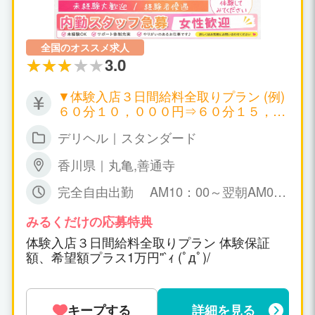
全国のオススメ求人
3.0
▼体験入店３日間給料全取りプラン (例)
６０分１０，０００円⇒６０分１５，０
００円 ▼日給５０，０００円～１００，
デリヘル｜スタンダード
０００円以上可 ▼月給１００万円以上可
▼時給１０，０００円～ ▼保証制度有り
香川県｜丸亀,善通寺
万が一、暇な場合も保証給が出ます。永
久保証。 日給５０，０００円～１００，
完全自由出勤 AM10：00～翌朝AM0
０００円保証可能！ ▼一日だけの体験入
6：00までで お好きな時間帯で勤務時間
店ＯＫ！(体験入店給料全取り期間あ
も女の子の自由です！
みるくだけの応募特典
り！) ▼オプション料金、チップ等は10
体験入店３日間給料全取りプラン 体験保証
0％女の子取り。
額、希望額プラス1万円''`ｨ (ﾟдﾟ)/
キープする
詳細を見る