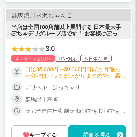
群馬渋川水沢ちゃんこ
当店は全国100店舗以上展開する 日本最大手
ぽちゃデリグループ店です！ お客様はぽっち
ゃり大好きな人ばかりで、 安心・安全・安定
して働ける！ つまり、ぽっちゃり《だから》
3.0
稼げる店なんです！
オンライン面接OK
LINE対応
即日体入OK
日給35,000円～50,000円可能☆ 頑張っ
た分だけバックが上がりますので、 高級
店並みのバックが貰えることも！ もちろ
デリヘル｜ぽっちゃり
ん、本指名料やオプション料はフルバッ
ク！
群馬県｜高崎
☆完全自由出勤制☆ 短期でも長期でも大
歓迎です！ 職場や学校との掛け持ちO
K！ 水商売や風俗他店との掛け持ちもO
Kです！ ライフスタイルに合った無理の
キープする
詳細を見る
ない環境で、 プライベートとしっかり両