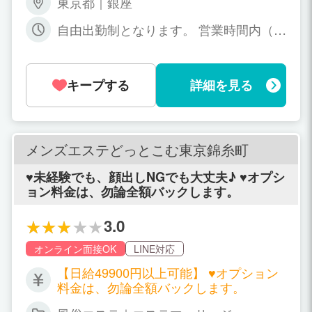
東京都｜銀座
00円 ※本指名3,000円×2本＝6,000円 →
合計49,000円の手取り 本指名は100％バ
自由出勤制となります。 営業時間内（1
ックです！ Bさんの場合 -6時間待機-
1時～翌5時）より… ご都合が良い時間
①70分コース×2本＝22,000円 ②120分コ
帯でご出勤ください。 ※週1、月1出勤も
ース×1本＝16,000円 →合計38,000円の
大歓迎です ※短時間の出勤も大歓迎です
手取り
キープする
詳細を見る
メンズエステどっとこむ東京錦糸町
♥未経験でも、顔出しNGでも大丈夫♪ ♥オプシ
ョン料金は、勿論全額バックします。
3.0
オンライン面接OK
LINE対応
【日給49900円以上可能】 ♥オプション
料金は、勿論全額バックします。