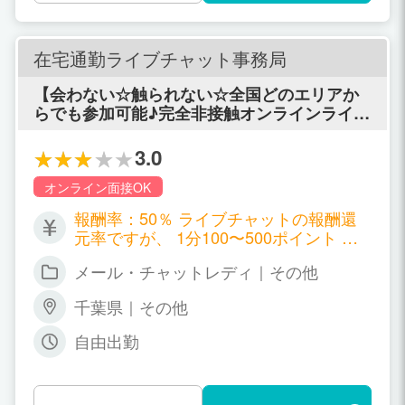
在宅通勤ライブチャット事務局
【会わない☆触られない☆全国どのエリアか
らでも参加可能♪完全非接触オンラインライブ
配信！！】 チャットレディはPCやスマホ越し
でお客様とコミュニケーションを行うオンラ
3.0
イン接客バイトです。 直接会う事は一切無い
ので、安心☆安全☆完全在宅OK☆自由出勤O
オンライン面接OK
K！！ だから全国どこでもオシゴトできちゃ
報酬率：50％ ライブチャットの報酬還
う♪
元率ですが、 1分100〜500ポイント の3
0〜50%がチャットレディの皆さんの報
メール・チャットレディ｜その他
酬となります。 【在宅】50%バック
【通勤】30〜33%スタート（最大40%も
千葉県｜その他
可能） ＜報酬例＞ 1分100ポイント＝¥1
00計算として1時間お客様と話しをした
自由出勤
場合 60分×¥100＝¥6,000 ¥6,000×50%＝
¥3,000 報酬1時間¥3,000となります。 一
例として出しましたが1人のお客様だけ