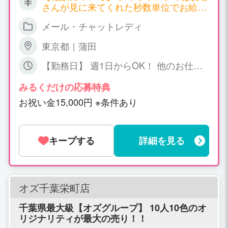
さんが見に来てくれた秒数単位でお給料
が発生する職種となります。 サイトごと
メール・チャットレディ
に報酬も違ってくるのですが、以下一例
となります。 ▼双方向チャット 時給
東京都｜蒲田
2,700円～7,200円 ▼ツーショットチャッ
ト 時給 2,700円～4,500円 ▼パーティ
【勤務日】 週1日からOK！ 他のお仕事
ーチャット 時給 1,800円～（＊一人の
との掛け持ちOK！ 【勤務時間】 日中～
お客様と話する場合） 同時に会話するお
深夜、短時間でもOK! ご相談下さい
みるくだけの応募特典
客様が増えれば増える程、時給ＵＰ！ 平
お祝い金15,000円 ※条件あり
均で時給3,000円以上、5,000円以上の方
も普通にいらっしゃいます！ 詳しくはお
気軽にお問い合わせください。
キープする
詳細を見る
オズ千葉栄町店
千葉県最大級【オズグループ】 10人10色のオ
リジナリティが最大の売り！！