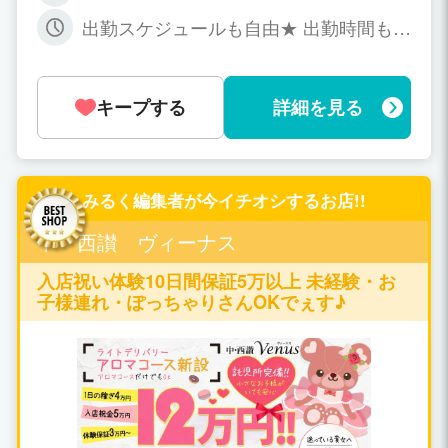
出勤スケジュールも自由★ 出勤時間も、
一日何時間お仕事するかも、ご自分のペ
ースで決めて頂いて大丈夫です☆ 「◯時
からお仕事して、◯時に上がりたい」と
キープする
詳細を見る
いう希望を伝えてくださいね♪ 1日だけ
でも、1週間だけでも、全然大丈夫です^
^ スタッフが入店を強要することは一切
ありません。 もしも合わないな、と感じ
た場合は遠慮なくお申し出ください♪
みるく編集者が今イチオシするお店!!
中・西讃 ヴィーナス
入店祝い体験10日間保証5万以上 未経験・お
子様連れ・ぽっちゃりさんOKでぇす♪