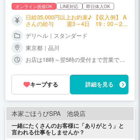
優しさでお客様を癒してあげてください。 即
尺サービスができなくても問題ありません。
オンライン面接OK
LINE対応
即日体入OK
お客様の多くはご出張のビジネスマンの方々
日給35,000円以上お約束♪ 【収入例】 A
ですので、紳士的な方ばかりです。 未経験の
さんの給与 週3～4日 19：00～2：
方も女性スタッフが丁寧にお教えしますので
00出勤 月平均50万円以上
ご安心下さい。 もちろん男性スタッフによる
デリヘル｜スタンダード
講習などは一切ございません。 TEL:03-6450-
2370 mail：hitozumaiku@yahoo.co.jp LINE
東京都｜品川
ID：hitozumaiku
お店は18時～翌5時の受付まで営業で
す。 完全自由出勤制アルバイト感覚でお
仕事して下さいね。 都合のいい日だけ出
勤
キープする
詳細を見る
本家ごほうびSPA 池袋店
一緒にたくさんのお客様に「ありがとう」と
言われる仕事をしませんか？