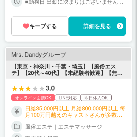
も、永遠に使い続けられる技が身に着きま
■勤務日 出勤に決まりはございません！
（+本指名料 2,000円） その他オプショ
す。未経験女性も大歓迎ですので、まずはお
月20日以上のレギュラー勤務も 月1,2回
ンバックあり ⳹90分コースのご利用が平
気軽にお問い合わせくださいませ！
の不定期のご勤務もOK♪ ご自身のご都
均50％⳼ ※頑張った分だけお給料が上が
合に合わせてご出勤していただけます！
るシステム！ オプション＆指名料はフル
キープする
詳細を見る
■勤務時間 10：00～翌5：00の間のお好
バックで60分最大15,000円の 高額バッ
きな時間で働いていただけます。 短時間
クも可能◎ 特殊なプレイや、難しい内容
や長時間、早朝・深夜のみの時間帯も大
はありません！ オプション含め【お触り
歓迎！ 急なご出勤もご対応可能です◎
は一切なし✖】なので 未経験の方でも安
Mrs. Dandyグループ
心してお仕事をはじめていただけます♪
✩在籍女性の給与例 『日中にOLと同じ
【東京・神奈川・千葉・埼玉】【風俗エス
時間帯でお仕事』 10：00～18：00（8時
テ】【20代～40代】【未経験者歓迎】【無料
間勤務） 90分 13,000円×２本 120分 16,
送迎】【即日体入歓迎】首都圏エリアへ続々
000円×２本 本指名料 2000円×２ 【日給
と新規店舗を出店中！高級志向の風俗エステ
3.0
60,000円】 『お仕事終わりに終電まで
『Mrs.Dandyグループ』なら☆ご納得の高収
お仕事』 17：00～23：00（6時間勤務）
入が確実☆
オンライン面接OK
LINE対応
即日体入OK
90分 13,000円×２本 120分 16,000円×１
本 【日給42,000円】 『朝から夜までガ
日給35,000円以上 月給800,000円以上 毎
ッツリお仕事』 11：00～21：00（10時
月100万円越えのキャストさんが多数！
間勤務） 90分 13,000円×３本 120分 16,
◎在籍キャストの給与例はコチラ Aさん
風俗エステ｜エステマッサージ
000円×２本 本指名料 2000円×３ 【日給
の場合 -8時間待機- ①70分コース×1本
73,000円】
＝11,000円 ②120分コース×2本＝32,0