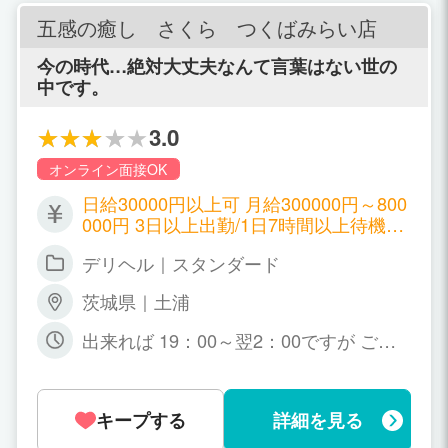
五感の癒し さくら つくばみらい店
今の時代…絶対大丈夫なんて言葉はない世の
中です。
3.0
オンライン面接OK
日給30000円以上可 月給300000円～800
000円 3日以上出勤/1日7時間以上待機に
て35000円以上可 出勤状況により金額は
デリヘル｜スタンダード
変わる場合もございます。詳しくはお店
に問い合わせください。
茨城県｜土浦
出来れば 19：00～翌2：00ですが ご都
合のをお伝え下さい。
キープする
詳細を見る