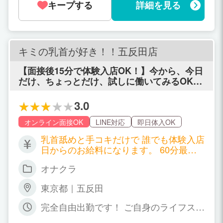
キープする
詳細を見る
一日2時間からでもOKです。 勤務期間
短期の方も長期の方も大歓迎です。また
掛け持ちの方も大歓迎ですのでお気軽に
ご相談ください。 即日体験入店OK！ こ
のご時勢でも大繁盛につき、キャストさ
キミの乳首が好き！！五反田店
んが全然足りません！経験不問で女の子
を大募集しています！ ～プチバイトに最
【面接後15分で体験入店OK！】今から、今日
適！～ ♥完全日払い制 ♥自由シフトで週
だけ、ちょっとだけ、試しに働いてみるOKで
1回、短時間からOK ♥短期バイト大歓迎
す！！初心者でも安心、乳首を責められたい
♥本業や学業とのかけもちOK ♥罰金・ノ
男性の専門店【キミの乳首が好き!!】
3.0
ルマ一切なし！ 短時間（1日2～3時間）
短期間（連休中・1ヵ月など） 限られた
オンライン面接OK
LINE対応
即日体入OK
時間でも大歓迎！
乳首舐めと手コキだけで 誰でも体験入店
日からのお給料になります。 60分最低6,
500円から+α （指名バック+オプション
オナクラ
フルバック） ヘルスよりもエステよりも
短時間でかんたん！ さらに ソフトサー
東京都｜五反田
ビスで高収入！ 【給与例】 （アルバイ
ト勤務） →日給25,000円以上、月30万
完全自由出勤です！ ご自身のライフスタ
以上 （レギュラー勤務） →日給70,000
イルに合わせて 週1日でも不定期などで
円以上、月100万以上 メインコース60分