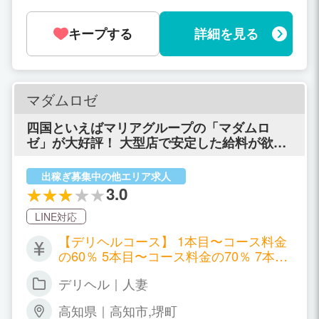
丈夫です！ 勤務時間：朝9時～翌5時
（自由シフト制）
キープする
詳細を見る
マダムロゼ
四国といえばマリアグループの「マダムロ
ゼ」が大好評！ 大型店で安定した給料が欲し
い方は必見です。
出稼ぎ募集中の他エリア求人
3.0
LINE対応
【デリヘルコース】 1本目〜コース料金
の60％ 5本目〜コース料金の70％ 7本
目〜コース料金の80％が女の子のお給料
デリヘル｜人妻
です。 【アロマエステ＆マッサージコー
ス】 コース料金の60% オプション料全
高知県｜高知市,堺町
額！