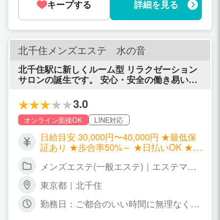
でなく2〜3人など、 一気に数人がチャ
キープする
詳細を見る
ットに来たりします。 そうなると人数分
の金額が入ってきますので、頑張れば 高
い報酬を手に入れることも可能です。そ
うなると人数分の金額が入ってきますの
北千住メンズエステ 水の音
で、頑張れば高い報酬を手に入れること
も可能です。
北千住駅に新しくルーム型 リラクゼーション
サロンの誕生です。 安心・安全の働き易い環
境ですよ♪
3.0
オンライン面接OK
LINE対応
日給目安 30,000円〜40,000円 ★最低保
証あり ★歩合率50%～ ★日払いOK ★交
通費支給
メンズエステ(一般エステ)｜エステマッ
サージ
東京都｜北千住
勤務日：ご都合のいい時間に無理なくお
仕事してください！ 週１でも月1でも大