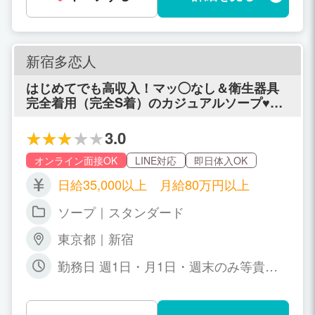
立できます♪
新宿多恋人
はじめてでも高収入！マッ◯なし＆衛生器具
完全着用（完全S着）のカジュアルソープ♥短
期バイトや初心者さん大歓迎♪経験者さんは優
遇あり！駅徒歩すぐの好立地で誰にもバレず
3.0
に稼ぎませんか？応募の秘密厳守！
オンライン面接OK
LINE対応
即日体入OK
日給35,000以上 月給80万円以上
ソープ｜スタンダード
東京都｜新宿
勤務日 週1日・月1日・週末のみ等貴女
の好きなようにシフトを入れてくださ
い。 勤務時間 6：00～24：00の間に貴
女の都合のいい時間をお選び頂けます。