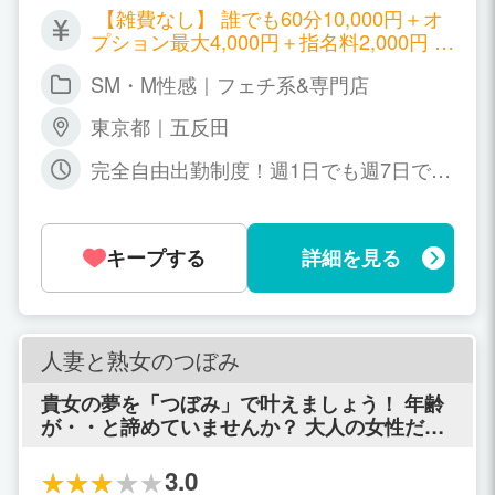
【雑費なし】 誰でも60分10,000円＋オ
プション最大4,000円＋指名料2,000円 比
べてください！お給料だけ高くても意味
SM・M性感｜フェチ系&専門店
がない！ 単純にお店の利益を減らし、お
客様も遊びやすい料金に設定しているの
東京都｜五反田
で、お客様も多く！指名も返しやすい！
受け身好きなお客様ターゲットで触られ
完全自由出勤制度！週1日でも週7日でも
ずに、ハンドサービスだけで稼いでいた
女性の都合で大丈夫です！ リクエスト出
だけます！ 【参考】 ・60分10,000円＋
勤(予約1本)だけの勤務も大歓迎ですよ。
オプションバック＋指名料バック ・90
シフト外「当日緊急出勤」も喜んで対応
分13,000円＋オプションバック＋指名料
キープする
詳細を見る
致します！ 11：00～翌03:00の時間帯で
バック ・120分16,000円＋オプションバ
お好きな勤務時間で大丈夫です！ 1日3
ック＋指名料バック さらに経験者はここ
時間～4時間でも問題ありません！本当
からお給料を考慮させていただきますの
に女性都合で勤務時間を決めて下さいま
で、ご相談ください！ ※雑費なし ※全額
せ。
人妻と熟女のつぼみ
日払い ※本指名以外も指名バック ※オプ
ションのできるできないは自由に選べま
貴女の夢を「つぼみ」で叶えましょう！ 年齢
す
が・・と諦めていませんか？ 大人の女性だか
らこそできる気遣いや優しさ、包み込むよう
な温かさを つぼみでは求めています。 貴女の
3.0