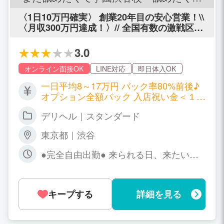
グループ～
〈1日10万円確実〉 創業20年目の安心営業！\\
〈月収300万円達成！〉// 全国有数の激戦区渋
谷において常にトップ、最先端を走り続ける
超★有名デリヘル★集客力に自信アリ◎ 「1
3.0
日10万」「短時間でも本指名5本」「お昼の回
転率良スギ！」今までの不満も悩みも全部オ
オンライン面接OK
LINE対応
即日体入OK
サラバ〜♪◎体験入店フルバック◎オプション
一日平均8～17万円 バック率80%前後♪
全額バック◎まだ舐め渋谷で過去一稼ぐフォ
オプション全額バック 入店祝い金＜１０
ローをいたします！
万円＞ ━━━━━━━━━━━━━━━
デリヘル｜スタンダード
━━ 【コース料金（最低保証あり）】 6
0分：16,000円 75分：20,000円 90分：2
東京都｜渋谷
5,000円 120分：35,000円 ■ 本指名バッ
ク：3,000円 ■ オプション：1,000円〜7,
●完全自由出勤● 来られる日、来たい
000円（全額バック） →2000円、3000
日、働きましょう♪ まだ舐めは年中無休
円のオプションが多いですが、5000円の
◎ 朝5時まで営業♪だから、 働きたい日
オプションがお客様に大人気です。
だけでOK 時間帯の制約もほぼナシ！
キープする
詳細を見る
「今日は気分が乗らない…」 「急な予定
が入ってしまった…」 そんな日はもちろ
んお休みでOKです。 ━━━━━━━━