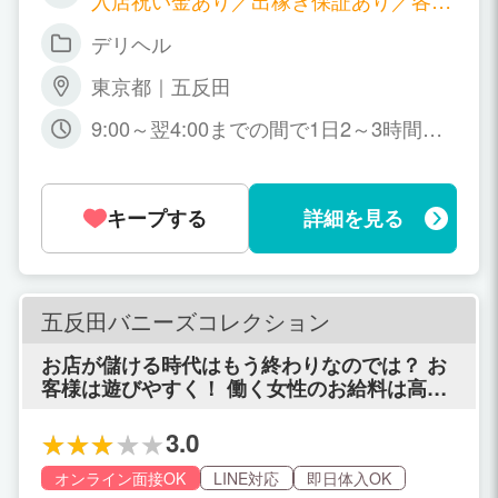
入店祝い金あり／出稼ぎ保証あり／各種
ボーナスあり
デリヘル
東京都｜五反田
9:00～翌4:00までの間で1日2～3時間か
らOK♪／完全フリーシフト制
キープする
詳細を見る
五反田バニーズコレクション
お店が儲ける時代はもう終わりなのでは？ お
客様は遊びやすく！ 働く女性のお給料は高
く！ それで沢山のお客様と女性に愛されれば
それでいい。 風俗愛だけで、利益度外視の新
3.0
しいリフレを五反田にオープンします！
オンライン面接OK
LINE対応
即日体入OK