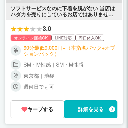
ソフトサービスなのに下着を脱がない 当店は
ハダカを売りにしているお店ではありません
ので最終的にトップレス姿まででパンティー
を脱ぐ必要はありません。
3.0
オンライン面接OK
LINE対応
即日体入OK
60分最低9,000円+（本指名バック+オプ
ションバック）
SM・M性感｜SM・M性感
東京都｜池袋
週何日でも可
キープする
詳細を見る