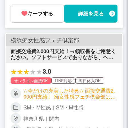
もOKです☆ もちろん週5日以上のレギュ
最低6,500円 + 指名バック2,000円 + α
ラー勤務も大歓迎！！
（オプションバック） ＝8,500円+α メ
キープする
詳細を見る
インコース80分最低8,500円 + 指名バッ
ク2,000円 + α（オプションバック） ＝1
0,500円+α ※雑費なし ※完全全額日払い
※ネット指名もバックあり ※取材協力費
横浜痴女性感フェチ倶楽部
あり 最低バック一覧 60分 6,500円+（指
名バック+オプションバック） 80分 8,50
面接交通費2,000円支給！→領収書をご用意く
0円+（指名バック+オプションバック）
ださい。ソフトサービスでありながら、ヘル
100分 10,500円+（指名バック+オプショ
ス店並みの収入がもらえる「横浜痴女性感フ
ンバック） 120分 12,500円+（指名バッ
ェチ倶楽部」。ソフトサービスのお店ですか
3.0
ク+オプションバック） 面接時に再度詳
ら、オプションにもフェラや受身などは一切
細にご説明させて頂きます。
ありません。激しいプレイがありませんの
オンライン面接OK
LINE対応
即日体入OK
で、生理中でも気軽にお仕事することが可能
✩今だけの充実した特典✩ 面接交通費2,
です。当店の広告宣伝費は、年間なんと10億
000円支給！ 痴女性感フェチ倶楽部は、
円以上。仕事要の電話も完全支給で、プライ
脱がない・舐めない・触られない！ 未経
ベート対策もバッチリ整っております。10段
SM・M性感｜SM・M性感
験の方でも【即日50000円以上】稼げま
階制の昇給制度もあり、日頃の地道な努力を
す♪ ✩お給料 60分 9,000円～15,000円 7
しっかりと評価させていただきます！当店に
神奈川県｜関内
5分 11,000円～17,000円 90分 13,000円
来れば、他の風俗店に行っても風俗を辞めて
～19,000円 120分 16,000円～22,000円