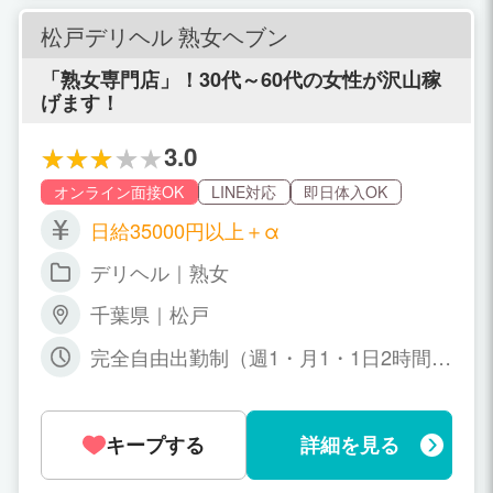
━━━━━━━━━ たとえば… ・週1だ
けもOK ・月1もOK！無理に出なくて大
松戸デリヘル 熟女ヘブン
丈夫????‍♀️ ・「今日やっぱり出勤した
い」も大歓迎♪????️ ・体調不良などの当
「熟女専門店」！30代～60代の女性が沢山稼
日欠勤も大丈夫です ・遅刻もペナルティ
げます！
ありません！
3.0
オンライン面接OK
LINE対応
即日体入OK
日給35000円以上＋α
デリヘル｜熟女
千葉県｜松戸
完全自由出勤制（週1・月1・1日2時間か
らOK）
キープする
詳細を見る