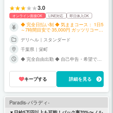
3.0
オンライン面接OK
LINE対応
即日体入OK
◆ 完全日払い制 ◆ 気ままコース： 1日5
～7時間目安で 35,000円 ガッツリコー
ス： 1日9～12時間目安で 50,000円～ サ
デリヘル｜スタンダード
ブで働きたい・都合がつく日に気ままに
働きたい・短時間だけ働きたい方は 「気
千葉県｜栄町
ままコース」がオススメ♪ とにかくメイ
ンで働いて目標額を最短で叶えたい方は
◆ 完全自由出勤 ◆ 自己申告・希望で働
「ガッツリコース」をぜひどうぞ！ あな
けます！ 勤務時間も 短時間（2時間～O
たの目的や状況に合わせて、 その時ベス
K） 「この時間だけ働きたい！」も大歓
トな働き方が選べます！ 罰金・ノルマ・
迎♪ シフト制ナシ！ 出勤シフトを出して
シフトの強制一切ナシ！ 自分の働き方は
キープする
詳細を見る
も出さなくても、 有利・不利は一切あり
自分で決めてOK―― その“当たり前”を
ません。 サブでしか働けない方や、 予
オズ千葉栄町店は全力で応援します♪
定が直前じゃないと分からない方も、 し
っかりサポートします♡ 彼氏がいないタ
イミングで働きたい、 お休みがアバウ
Paradis-パラディ-
ト…そんな方も大歓迎！ オズ千葉栄町店
が 効率よく働けるように万全サポート！
▼日給5万円以上も可能！バック率70%〜ノル