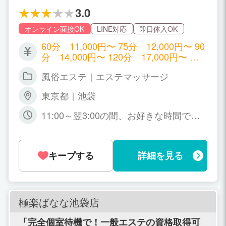
3.0
オンライン面接OK
LINE対応
即日体入OK
60分 11,000円〜 75分 12,000円〜 90
分 14,000円〜 120分 17,000円〜 ＋
本指名料 ＋SNS指名料 ＋特別指名料＆
風俗エステ｜エステマッサージ
ランク料！ 出勤が少なくても、指名が少
なくても上がりやすい給与UPシステム
東京都｜池袋
です☆
11:00～翌3:00の間、お好きな時間でお
仕事してください！ ※終電がない方はご
自宅までお送りさせて頂きます！ 長期、
短期、「この期間だけ」という限定出勤
キープする
詳細を見る
も大歓迎！
極楽ばなな池袋店
「完全個室待機で！一般エステの資格取得可