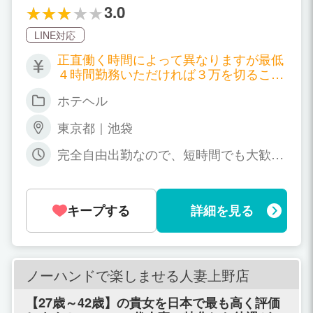
3.0
LINE対応
正直働く時間によって異なりますが最低
４時間勤務いただければ３万を切ること
はありません 多少勤務時間をながくすれ
ホテヘル
ばもちろん１日１０万以上稼ぐ女の子も
たくさんいます。 オープン以来約１０年
東京都｜池袋
たくさんの常連様に通っていただいてお
ります 実績と信頼で誠実な運営を心が
完全自由出勤なので、短時間でも大歓迎
け、 都内でもの高い集客力があり、時期
です。 現在、OLなどお仕事をされてる
や時間帯を問わず、安定して稼げるお店
方、大学生・専門学生の方など無理なく
です。 新しい女の子はお店がバックアッ
掛け持ちされていますよ。出勤回数も月
プしますので稼ぎは安心してください 。
キープする
詳細を見る
一～大歓迎です。
ノーハンドで楽しませる人妻上野店
【27歳～42歳】の貴女を日本で最も高く評価