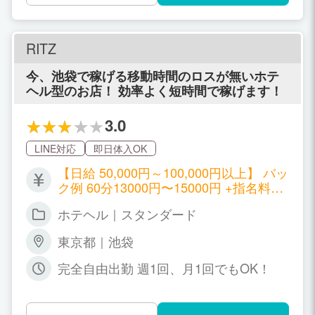
RITZ
今、池袋で稼げる移動時間のロスが無いホテ
ヘル型のお店！ 効率よく短時間で稼げます！
3.0
LINE対応
即日体入OK
【日給 50,000円～100,000円以上】 バッ
ク例 60分13000円〜15000円 +指名料＆
オプション料フルバック ♦️給与全額日払
ホテヘル｜スタンダード
い制 ♦️保証制度あり ♦️入店祝い金あり
【給与例】 ●Sさん(20)の場合 出勤：週4
東京都｜池袋
日 勤務時間：7時間 月収：100万円以上
●Kさん(25)の場合 出勤：週１日 勤務時
完全自由出勤 週1回、月1回でもOK！
間：5時間 月収：30万円以上