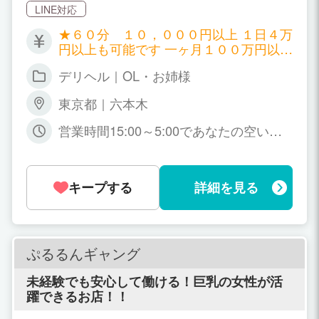
LINE対応
★６０分 １０，０００円以上 １日４万
円以上も可能です 一ヶ月１００万円以上
稼ぐ女性もおります その他 ＯＰバッ
デリヘル｜OL・お姉様
ク 本指名バック 出勤ボーナス 延長ボ
ーナス有 どんどんお金を稼いでいってく
東京都｜六本木
ださい 全面的にサポートいたします
営業時間15:00～5:00であなたの空いて
いるお好きな時間で！ ※週一日、月一日
～OK! なんでもご相談ください。 ま
た、完全予約受付もできますのでご相談
キープする
詳細を見る
ください。
ぷるるんギャング
未経験でも安心して働ける！巨乳の女性が活
躍できるお店！！