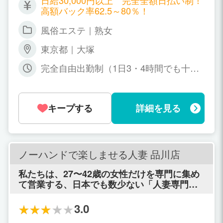
日給30,000円以上 完全全額日払い制！
つけていただけます。 多額の金額をかけてマ
高額バック率62.5～80％！
ッサージの学校などで身につける技術が、お
金を貰いながら身につけることができます。
風俗エステ｜熟女
嫌な派閥、上下関係などありません。(他の女
性とお会いしません！) マッサージ、ハンドフ
東京都｜大塚
ィニッシュなどの手によるサービス中心にな
りますので安心して長く働けるお店です。 完
完全自由出勤制（1日3・4時間でも十分
全自由出勤制で、週1回から可能です。 日給3
な収入になります！） 月１日出勤OK、
0,000円以上！全額日払い可！高額バック率6
１日２時間でもOK。
2.5～80％！！特別ボーナス制度有り！ 罰金、
キープする
詳細を見る
ノルマ一切なし！ 短時間で稼ぐことも可能な
ので副業で考えてる方にもピッタリ！ 男性に
癒しを提供するこの仕事に、喜びと誇りを感
じるという女性、募集致します。 そんなあな
たの気持ちを何よりも大切にします！あなた
ノーハンドで楽しませる人妻 品川店
の要望、気持ちにに応えて、最高のお店を作
り上げていきたいと思っています！ 一緒に、
私たちは、27〜42歳の女性だけを専門に集め
楽しいお店を作っていきましょう！ 全力でサ
て営業する、日本でも数少ない「人妻専門の
ポート致します。 お気楽にご連絡ください。
高級店」です。 ですから、あまりに若い見た
目の女性や、 年齢相応の礼儀や常識・マナー
3.0
を持ち合わせていない女性は、残念ながら採