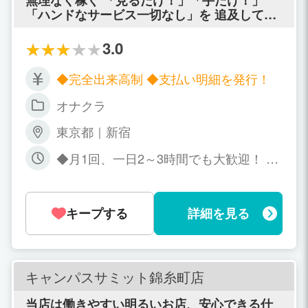
「ハンドなサービス一切なし」を 追及して人
気店に成長し、躍進を続けています！ 「出来
ないことはやらない」で大丈夫！
3.0
◆完全出来高制 ◆支払い明細を発行！
オナクラ
東京都｜新宿
◆月1回、一日2～3時間でも大歓迎！ ◆
学校・会社帰りのちょっとしたアルバイ
トとして 新宿店は「昼12時～翌朝5
時」、新橋店は「昼12時～夜23時」のお
キープする
詳細を見る
好きな時間で働いて下さい。
キャンパスサミット錦糸町店
当店は働きやすい明るいお店、安心できる仕