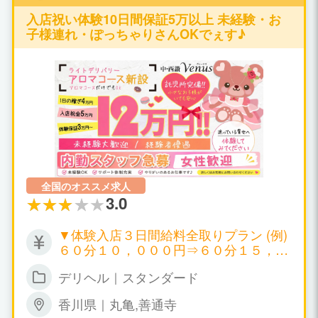
下さい！ なお、写真の修正は女の子と相談の
上、当店のWEBｽﾀｯﾌが行っています。ﾈｯﾄで
入店祝い体験10日間保証5万以上 未経験・お
の顔出しや、無断で広告に顔写真を載せるよ
子様連れ・ぽっちゃりさんOKでぇす♪
うなことは一切ございません。ネットに載せ
る写真は顔バレする心配もなく、品のよい写
真を掲載しております。もちろん顔出しは出
来た方がいいですが、顔出しNGだからといっ
て稼げないということは、当店では絶対あり
ません！！女の子とお客様の希望に沿って、
魅力的になるように行っておりますので、逆
に稼いでいる！なんて女の子も多いんですよ♪
全国のオススメ求人
3.0
▼体験入店３日間給料全取りプラン (例)
６０分１０，０００円⇒６０分１５，０
００円 ▼日給５０，０００円～１００，
デリヘル｜スタンダード
０００円以上可 ▼月給１００万円以上可
▼時給１０，０００円～ ▼保証制度有り
香川県｜丸亀,善通寺
万が一、暇な場合も保証給が出ます。永