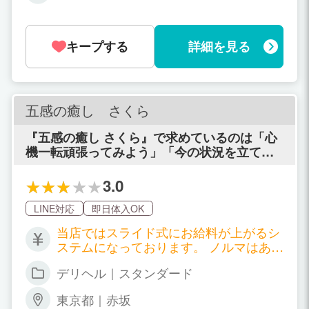
キープする
詳細を見る
五感の癒し さくら
『五感の癒し さくら』で求めているのは「心
機一転頑張ってみよう」「今の状況を立て直
したい」と真面目に考える方を募集している
といいます◎そのため経験は不問！未経験の
3.0
方には女性スタッフさんが丁寧に講習してく
れるといいますから、安心して応募できるで
LINE対応
即日体入OK
しょう。身バレ対策も徹底してくれるみたい
当店ではスライド式にお給料が上がるシ
だから、家族や友人にナイショで働きたい方
ステムになっております。 ノルマはあり
にもおすすめです！また同店は大人の女性の
ませんが、本指名数、出勤日数、リピー
癒やしを大切にしており、30～50代の大人の
デリヘル｜スタンダード
ター数、写メ日記投稿などの努力に応じ
女性が稼ぎやすい環境だそう♪しかも本指名数
て変動致します。 頑張った方には70分
や出勤日数・リピーター数に応じてバック率
東京都｜赤坂
バック10000円まで上がるシステムにな