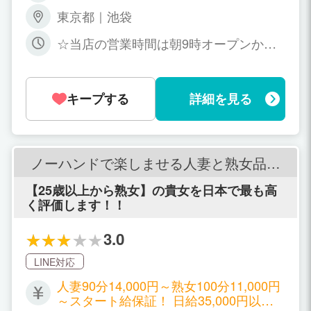
5時間 平均バック率約65％ ※罰金・ペ
東京都｜池袋
ナルティはございません。 【当店月収目
安】 週4日前後出勤 朝(9時・10時・11時
☆当店の営業時間は朝9時オープンから2
から)～夕方(15時・16時・17時まで)勤
2時最終受付！！☆ となっております。
務目安 450,000円前後 昼(12時・13
その中で貴女の都合の良い時間でご自由
時・14時から)～夕方(18時・19時・20時
にお決め下さい。 出勤時間帯・勤務時
まで)勤務目安 500,000円前後 夕方(15
キープする
詳細を見る
間・日数・曜日等も含め女性にお任せの
時・16時・17時から)～夜(21時・22時・
システムとなっております。 「子供が学
22時まで)勤務目安 450,000円前後
校に行っている日中だけ…」 「旦那が帰
ってくるまでの時間内で…」 「昼職が終
わってからの短い時間だけど…」等や 逆
ノーハンドで楽しませる人妻と熟女品川
に 「めいいっぱい出勤して稼ぎた
店
い！！」 「昼職の替わりに週5日出勤し
【25歳以上から熟女】の貴女を日本で最も高
たいんだけど…」 「日数は多く出れない
く評価します！！
んだけど、極力長い時間出勤したい…」
等々どんな出勤条件でも当店は大歓迎で
3.0
ございます！！ ※申請方法は週末に翌週
分提出となります
LINE対応
人妻90分14,000円～熟女100分11,000円
～スタート給保証！ 日給35,000円以上