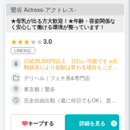
鶯谷 Actress-アクトレス-
★母乳が出る方大歓迎！★年齢・容姿関係な
く安心して働ける環境が整っています！
3.0
LINE対応
日給35,000円以上 日払い可能です ※出
勤状況により金額は変わる場合もござい
ます。詳しくはお店にお問合せくださ
デリヘル｜フェチ系&専門店
い。
東京都｜鶯谷
完全自由出勤（週に何日でもOK） 貴方
の都合の良い時間だけでOK 月に1回だ
け、1日2時間だけといった出勤もOKで
す。
キープする
詳細を見る