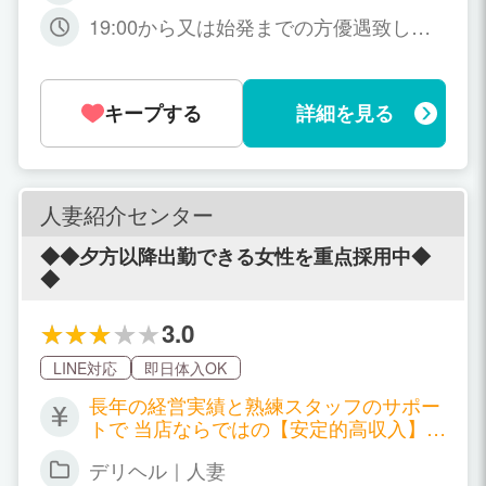
が上がっていくため、収入アップも夢ではな
っております。 尚本指名ですとプラス3
いようですよ☆
19:00から又は始発までの方優遇致しま
000円、N指名ですとプラス1000円が付
す。 お店は18時～翌4時の受付まで営業
きます。
です。 完全自由出勤制アルバイト感覚で
お仕事して下さいね。 ※男女ドライバー
キープする
詳細を見る
同時募集
人妻紹介センター
◆◆夕方以降出勤できる女性を重点採用中◆
◆
3.0
LINE対応
即日体入OK
長年の経営実績と熟練スタッフのサポー
トで 当店ならではの【安定的高収入】を
お約束します！！ 完全日払い制 日平均
デリヘル｜人妻
給与￥26,500～￥29,500 平均勤務時間5.