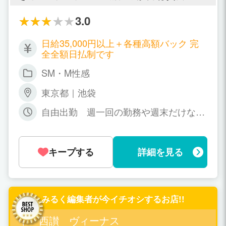
りません。 ★安心してお仕事できます！ 当店
「恥しがる表情」や「女性らしい優しい気遣
は「風俗営業等の規制及び業務の適正化等に
い」といった精神的な満足を求められる方ば
3.0
関する法律」を遵守した優良ﾃﾞﾘﾍﾙｸﾞﾙｰﾌﾟで
かりでございます。 風俗のお仕事自体が初め
す。当店をご利用になるお客様も紳士的で優
ての方にもご安心いただけるよう、プレイ内
日給35,000円以上＋各種高額バック 完
しい方ばかりですので安心して働けます。 ★
容も貴女のできる範囲で大丈夫です。相談し
全全額日払制です
誰でも簡単にできる仕事です 当店のｻｰﾋﾞｽは真
ながら決めていきましょう。 気になることや
心と雰囲気で満足して頂くｿﾌﾄｻｰﾋﾞｽ。ﾊｰﾄﾞなｻ
不安なことは数多くあると思われますが、ほ
SM・M性感
ｰﾋﾞｽはありませんし、お客様もそのようなｻｰ
んの少し勇気を出してご連絡下さい。経験豊
ﾋﾞｽは求めません。貴女の可能な範囲でのｻｰﾋﾞ
富なスタッフが、貴女の目標達成まで全力で
東京都｜池袋
ｽをして頂くだけでOKです！ ★初心者だって
一緒に頑張らせて頂きます。
大丈夫！ 当店で働く子のほとんどが、未経験
自由出勤 週一回の勤務や週末だけなど
の風俗初心者の子ばかり！だから初心者の女
あなたのご都合で大丈夫です 朝10:00〜
の子の気持ちも理解できますし、親身になっ
27:00の中でお好きな時間帯 5時間以上
て相談にも乗っちゃいます！ 当店のお客様はｵ
キープする
詳細を見る
ﾘｼﾞﾅﾙHPの女の子写真を見てから指名される
事が多いです。だからｻｲﾄに掲載される写真は
かなり重要。。 顔出しOKの方は、写真をその
まま当ｻｲﾄへ掲載しますが、顔出しNGの方
は、写真にﾓｻﾞｲｸ・ぼかし等を入れて修正して
みるく編集者が今イチオシするお店!!
からｵﾘｼﾞﾅﾙHPへ掲載しておりますので、ご本
人様と特定されることはありません！ご安心
中・西讃 ヴィーナス