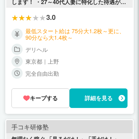
します！ ・27～40代人妻に特化した待遇が満
載！ ・子供関連・将来の不安・ママ友アリバ
イ、全て完璧解決！ ・10以上の資格取得学習
3.0
の全額費用負担！ ・他店と全く違うのが、指
名が取れなくても給与が上がる独自のシステ
最低スタート給は 75分大1.2枚～更に、
ム！ 「ノーハンドで楽しませる人妻」だから
90分なら大1.4枚～
実現できる様々な待遇！子供の為にも、稼ぐ
と同時に「資格取得」で、将来の不安を解
デリヘル
消！
東京都｜上野
完全自由出勤
キープする
詳細を見る
手コキ研修塾
無理なく稼ぐ 「見るだけ！」「手だけ！」