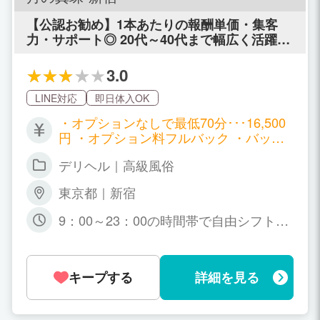
ん。詳細データを元に的確にアドバイス
させていただきます。 もちろん生理休暇
【公認お勧め】1本あたりの報酬単価・集客
制度もございますのでご安心下さい。 ※
力・サポート◎ 20代～40代まで幅広く活躍で
申請方法は週末に翌週分提出となりま
きる優良法人店！
す。
3.0
LINE対応
即日体入OK
・オプションなしで最低70分･･･16,500
円 ・オプション料フルバック ・バック
率･･･78%以上可能 ・全女性の平均日給
デリヘル｜高級風俗
56,500円 ・日給100,000円以上も実在 ※
法人経営の優良店かつ人妻若妻母親（マ
東京都｜新宿
マ）を営業コンセプトとした集客力ある
風俗店として、デリヘル業界では最高水
9：00～23：00の時間帯で自由シフト制
準の給与・待遇を設定しています。
※一日数時間のシフトも大歓迎です。 ※
完全自由出勤制ですので、貴女のライフ
スタイルに合わせてください。
キープする
詳細を見る