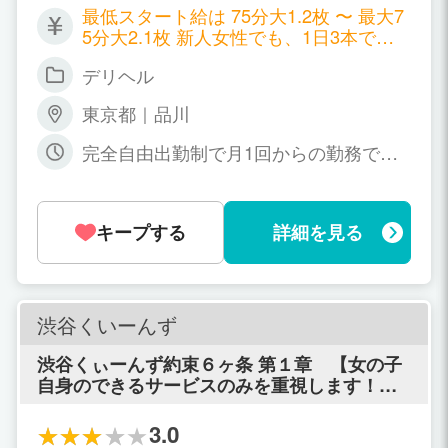
用に至りません。 年齢を重ねると共に、女性
最低スタート給は 75分大1.2枚 〜 最大7
としての魅力をより一層高めている、 いつま
5分大2.1枚 新人女性でも、1日3本で今
でも女性らしい容姿、そして美しい・もしく
日から大3.6枚 人気女性なら、なんと1日
は可愛らしい内面をお持ちの女性をお待ちし
デリヘル
3本でも大6.3枚 更に、90分なら最低大1.
ております。
4枚〜最大2,3枚 人気女性なら1日で大8
東京都｜品川
枚〜10枚稼ぐことも現実的に可能です。
完全自由出勤制で月1回からの勤務で大
丈夫です。貴女のお好きな時間帯で
キープする
詳細を見る
渋谷くいーんず
渋谷くぃーんず約束６ヶ条 第１章 【女の子
自身のできるサービスのみを重視します！】
脱がない・舐めない・触られない・ゴム完全
着用は当たり前！ 第２章 【借金返済制度で
3.0
即金大５０枚迄対応します！】 学費・ロー