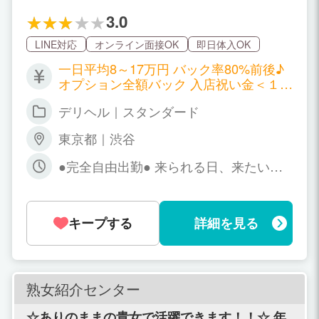
谷において常にトップ、最先端を走り続ける
超★有名デリヘル★集客力に自信アリ◎ 「1
3.0
日10万」「短時間でも本指名5本」「お昼の回
転率良スギ！」今までの不満も悩みも全部オ
LINE対応
オンライン面接OK
即日体入OK
サラバ〜♪◎体験入店フルバック◎オプション
一日平均8～17万円 バック率80%前後♪
全額バック◎まだ舐め渋谷で過去一稼ぐフォ
オプション全額バック 入店祝い金＜１０
ローをいたします！
万円＞ ━━━━━━━━━━━━━━━
デリヘル｜スタンダード
━━ 【コース料金（最低保証あり）】 6
0分：16,000円 75分：20,000円 90分：2
東京都｜渋谷
5,000円 120分：35,000円 ■ 本指名バッ
ク：3,000円 ■ オプション：1,000円〜7,
●完全自由出勤● 来られる日、来たい
000円（全額バック） →2000円、3000
日、働きましょう♪ まだ舐めは年中無休
円のオプションが多いですが、5000円の
◎ 朝5時まで営業♪だから、 働きたい日
オプションがお客様に大人気です。
だけでOK 時間帯の制約もほぼナシ！
キープする
詳細を見る
「今日は気分が乗らない…」 「急な予定
が入ってしまった…」 そんな日はもちろ
んお休みでOKです。 ━━━━━━━━
━━━━━━━━━ たとえば… ・週1だ
けもOK ・月1もOK！無理に出なくて大
熟女紹介センター
丈夫????‍♀️ ・「今日やっぱり出勤した
い」も大歓迎♪????️ ・体調不良などの当
☆ありのままの貴女で活躍できます！！☆ 年