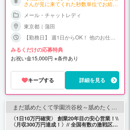
さんが見に来てくれた秒数単位でお給料
が発生する職種となります。 サイトごと
メール・チャットレディ
に報酬も違ってくるのですが、以下一例
となります。 ▼双方向チャット 時給
東京都｜蒲田
2,700円～7,200円 ▼ツーショットチャッ
ト 時給 2,700円～4,500円 ▼パーティ
【勤務日】 週1日からOK！ 他のお仕事
ーチャット 時給 1,800円～（＊一人の
との掛け持ちOK！ 【勤務時間】 日中～
お客様と話する場合） 同時に会話するお
深夜、短時間でもOK! ご相談下さい
みるくだけの応募特典
客様が増えれば増える程、時給ＵＰ！ 平
お祝い金15,000円 ※条件あり
均で時給3,000円以上、5,000円以上の方
も普通にいらっしゃいます！ 詳しくはお
気軽にお問い合わせください。
キープする
詳細を見る
まだ舐めたくて学園渋谷校～舐めたくて
グループ～
〈1日10万円確実〉 創業20年目の安心営業！\\
〈月収300万円達成！〉// 全国有数の激戦区渋