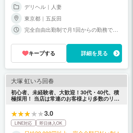
可能 完全全額日払い制 ★お給料★ 60分
デリヘル｜人妻
10000円 75分 12000円 90分 14000円 12
0分 18000円 150分 22000円 180分 2600
東京都｜五反田
0円 240分 34000円 ※ランクにより500円
～最大5000円プラス ※本指名料・オプシ
完全自由出勤制で月1回からの勤務でOK
ョン全額バック
です☆
キープする
詳細を見る
大塚 虹いろ回春
初心者、未経験者、大歓迎！30代・40代、積
極採用！ 当店は常連のお客様より多数のリピ
ートをいただいているお店です。 安定して稼
ぐことができます。 リラクゼーションマッサ
3.0
ージ・リンパマッサージなど経験豊富な店長
が丁寧にマッサージの研修致します。 本格的
LINE対応
即日体入OK
なマッサージ店で働けるレベルの技術を身に