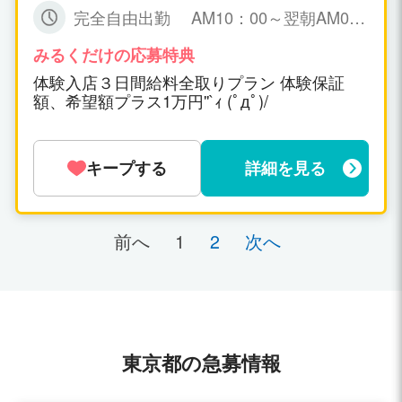
久保証。 日給５０，０００円～１００，
完全自由出勤 AM10：00～翌朝AM0
０００円保証可能！ ▼一日だけの体験入
6：00までで お好きな時間帯で勤務時間
店ＯＫ！(体験入店給料全取り期間あ
も女の子の自由です！
みるくだけの応募特典
り！) ▼オプション料金、チップ等は10
体験入店３日間給料全取りプラン 体験保証
0％女の子取り。
額、希望額プラス1万円''`ｨ (ﾟдﾟ)/
キープする
詳細を見る
前へ
1
2
次へ
東京都の急募情報