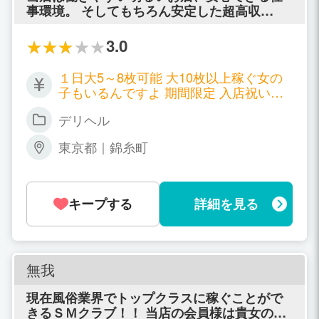
事環境。 そしてもちろん安定した超高収
入！！ 全てを一番に考え常に改善、改革に努
めています。 初めての風俗のお仕事って、と
3.0
ても不安ですよね。ｷｬﾝｻﾐには未経験から始め
た女の子が沢山います。お客様と何を話した
１日大5～8枚可能 大10枚以上稼ぐ女の
り、どうｻｰﾋﾞｽしていいのか分からない…な
子もいるんですよ 期間限定 入店祝いボ
ど、とにかく最初は不安な事だらけ…。 でも
ーナス！ 入店祝金大5枚進呈☆
ご安心下さい！ ｽﾀｯﾌはもちろんのこと、ｷｬﾝｻﾐ
デリヘル
の女の子たちはとても優しい子ばかりですの
で、男性に聞きずらい事は回りの女の子が優
東京都｜錦糸町
しく教えてくれます！もちろんﾌﾟﾗｲﾍﾞｰﾄの相
談なんかもOK！貴女が早くお仕事に慣れて、
楽しく、安心してお仕事ができるように全力
キープする
詳細を見る
でｻﾎﾟｰﾄいたします！！ ごくごく普通な女の子
大募集！ 「可愛くないし…」「ｽﾀｲﾙ悪いか
ら…」なんて思ってませんか？実は、当店の
お客様には『ごくごく普通の女の子と擬似恋
愛を楽しみたい、ゆっくりお話をしたりして
無我
過ごしたい』という紳士でゆとりのあるお客
様がほとんどです。 貴女らしく、笑顔で心の
現在風俗業界でトップクラスに稼ぐことがで
こもったｻｰﾋﾞｽを提供できれば、何も心配はい
きるＳＭクラブ！！ 当店の会員様は貴女の