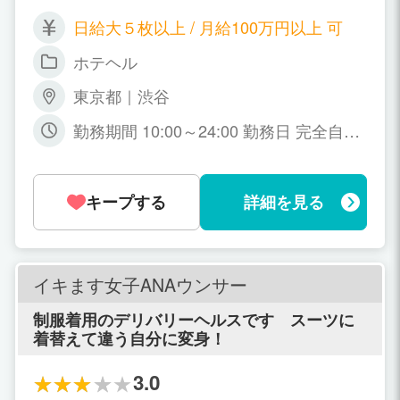
ン・掛けなど完全返済をお約束します。 第３
日給大５枚以上 / 月給100万円以上 可
章 【アリバイ会社設立！！】 クレジット・
雇用証明・家族・恋人対策に対応します。 第
ホテヘル
４章 【完全自由出勤で楽々出勤！】 一日1.5
H～・週1・月1出勤・地方からの短期アルバ
東京都｜渋谷
イトOKです。 第5章 【保証制度により、毎
勤務期間 10:00～24:00 勤務日 完全自由
日安定した高額の給料が把握】 早番 大７枚
出勤 / 週1日、1.5時間～でもOK！ 地方
～大７.５枚遅番 大８枚～大８.５枚 只今キ
からの短期アルバイト大歓迎 勤務時間 1
ャンペーン中により一日体験入店大10枚完全
0:00～24:00
保証！ 第6章 【スタッフ対応は業界トップ
キープする
詳細を見る
クラス】 PC http://www.s-queens.com/con
tents/recruit モバイル http://www.s-queen
s.com/i/recruit.html お気軽のご連絡お待ちし
ております TEL 03-3462-7666 メール que
ens-s@taupe.plala.or.jp
イキます女子ANAウンサー
制服着用のデリバリーヘルスです スーツに
着替えて違う自分に変身！
3.0