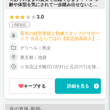
日欠勤も大丈夫です ・遅刻もペナルティ
齢や体型を気にされて一歩踏み出せないとい
ありません！
う貴女、今在籍しているお店でイマイチ満足
のできる稼ぎがないという貴女。 当店の在籍
3.0
平均年齢は52.25歳！！採用基準に体型・スタ
イルは一切関係有りません！！ あなたの年
LINE対応
齢、成熟したスタイルがウリになるのが当店
長年の経営実績と熟練スタッフのサポー
です！！ ☆お仕事は至ってシンプル☆ 【路上
トで 当店ならではの【安定的高収入】を
待合せ】【自宅出張】【遠方出張】ナシのホ
お約束します！！ 完全日払い制 日平均
テル専門・直行型の【デリバリーヘルス】で
デリヘル｜熟女
給与￥22,500～￥23,500 平均勤務時間6.
ございます。 女性の貴重な時間を無駄なく無
5時間 平均バック率60％ ※罰金・ペナ
理なく効率よく稼いでいただける環境を用意
東京都｜池袋
ルティはございません。 【当店月収目
しております！！ また、写メ日記やブログ、
安】 週4日前後出勤 朝(9時・10時・11時
お客様への営業メール等一切必要ありませ
☆当店は大晦日(12/31)と元日(1/1)を除い
から)～夕方(15時・16時・17時まで)勤
ん。集客は全てお店が行いますのでご安心下
て年中無休！！☆ シフト制や固定勤務制
務目安 380,000円前後 昼(12時・13
さい！
ではありませんので空いた時間や貴女の
時・14時から)～夕方(18時・19時・20時
都合の良いタイミングでご出勤下さい。
まで)勤務目安 400,000円前後 夕方(15
キープする
詳細を見る
出勤日数・出勤曜日等含め自由にお決め
時・16時・17時から)～夜(21時・22時・
下さい。 また 「この時期ならどの曜日
22時まで)勤務目安 430,000円前後
に出勤するのが良いですか？」や 「来週
は何曜日がお客様動きそうですか？」
等々 こまめご相談いただくのも構いませ
月の真珠-新宿-